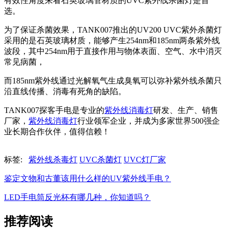
有效性角度来看石英玻璃管材质的UVC紫外线杀菌灯是首
选。
为了保证杀菌效果，TANK007推出的UV200 UVC紫外杀菌灯
采用的是石英玻璃材质，能够产生254nm和185nm两条紫外线
波段，其中254nm用于直接作用与物体表面、空气、水中消灭
常见病菌，
而185nm紫外线通过光解氧气生成臭氧可以弥补紫外线杀菌只
沿直线传播、消毒有死角的缺陷。
TANK007探客手电是专业的
紫外线消毒灯
研发、生产、销售
厂家，
紫外线消毒灯
行业领军企业，并成为多家世界500强企
业长期合作伙伴，值得信赖！
标签:
紫外线杀毒灯
UVC杀菌灯
UVC灯厂家
鉴定文物和古董该用什么样的UV紫外线手电？
LED手电筒反光杯有哪几种，你知道吗？
推荐阅读