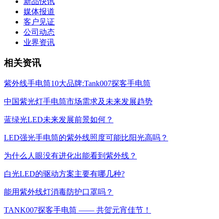
新品快讯
媒体报道
客户见证
公司动态
业界资讯
相关资讯
紫外线手电筒10大品牌:Tank007探客手电筒
中国紫光灯手电筒市场需求及未来发展趋势
蓝绿光LED未来发展前景如何？
LED强光手电筒的紫外线照度可能比阳光高吗？
为什么人眼没有进化出能看到紫外线？
白光LED的驱动方案主要有哪几种?
能用紫外线灯消毒防护口罩吗？
TANK007探客手电筒 —— 共贺元宵佳节！