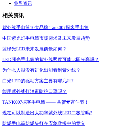
业界资讯
相关资讯
紫外线手电筒10大品牌:Tank007探客手电筒
中国紫光灯手电筒市场需求及未来发展趋势
蓝绿光LED未来发展前景如何？
LED强光手电筒的紫外线照度可能比阳光高吗？
为什么人眼没有进化出能看到紫外线？
白光LED的驱动方案主要有哪几种?
能用紫外线灯消毒防护口罩吗？
TANK007探客手电筒 —— 共贺元宵佳节！
现在可以制造出大功率紫外线LED二极管吗?
防爆手电筒防爆头灯在应急救援中的意义