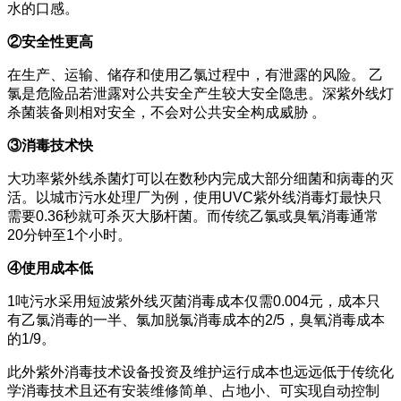
水的口感。
②安全性更高
在生产、运输、储存和使用乙氯过程中，有泄露的风险。 乙
氯是危险品若泄露对公共安全产生较大安全隐患。深紫外线灯
杀菌装备则相对安全，不会对公共安全构成威胁 。
③消毒技术快
大功率紫外线杀菌灯可以在数秒内完成大部分细菌和病毒的灭
活。以城市污水处理厂为例，使用UVC紫外线消毒灯最快只
需要0.36秒就可杀灭大肠杆菌。而传统乙氯或臭氧消毒通常
20分钟至1个小时。
④使用成本低
1吨污水采用短波紫外线灭菌消毒成本仅需0.004元，成本只
有乙氯消毒的一半、氯加脱氯消毒成本的2/5，臭氧消毒成本
的1/9。
此外紫外消毒技术设备投资及维护运行成本也远远低于传统化
学消毒技术且还有安装维修简单、占地小、可实现自动控制