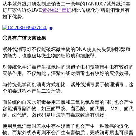
从事紫外线灯研发制造销售二十余年的TANK007紫外线消毒
灯厂家告诉你UVC
紫外线消毒灯
相比传统化学药剂消毒具有
如下优势。
①具有广谱灭菌效果
紫外线消毒灯不仅能破坏微生物的DNA 使其丧失复制和繁殖
的能力，也能破坏微生物的细胞质和细胞壁。
对传统化学消毒产生抗氯性的隐孢子虫和贾第鞭毛虫有较好的
灭杀作用。不仅如此，深紫外线对病毒也有较好的灭活效果。
与传统化学药剂消毒方式相比，紫外线消毒属于物理消毒，这
个消毒过程不产生二次污染。
而传统的自来水消毒采用乙氯和二氧化氯杀毒的同时也会产生
含氯消毒副产物，如三卤甲烷、卤乙酸、卤代酚、 MX 、卤代
酮、卤代醛、卤代硝基甲烷等有毒或致癌有机物。
使用臭氧消毒时若水中存在溴离子也会产生一种致癌的溴化
物。而紫外线杀毒则不会产生有害物质，完成消毒后也可保留