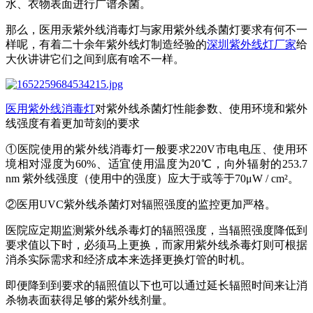
水、衣物表面进行广谱杀菌。
那么，医用汞紫外线消毒灯与家用紫外线杀菌灯要求有何不一
样呢，有着二十余年紫外线灯制造经验的
深圳紫外线灯厂家
给
大伙讲讲它们之间到底有啥不一样。
医用紫外线消毒灯
对紫外线杀菌灯性能参数、使用环境和紫外
线强度有着更加苛刻的要求
①医院使用的紫外线消毒灯一般要求220V市电电压、使用环
境相对湿度为60%、适宜使用温度为20℃，向外辐射的253.7
nm 紫外线强度（使用中的强度）应大于或等于70μW / cm²。
②医用UVC紫外线杀菌灯对辐照强度的监控更加严格。
医院应定期监测紫外线杀毒灯的辐照强度，当辐照强度降低到
要求值以下时，必须马上更换，而家用紫外线杀毒灯则可根据
消杀实际需求和经济成本来选择更换灯管的时机。
即便降到到要求的辐照值以下也可以通过延长辐照时间来让消
杀物表面获得足够的紫外线剂量。