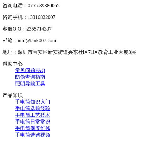
咨询电话：0755-89380055
咨询手机：13316822007
客服Q Q：2355714337
邮箱：info@tank007.com
地址：深圳市宝安区新安街道兴东社区71区教育工业大厦3层
帮助中心
常见问题FAQ
防伪查询指南
照明导购工具
产品知识
手电筒知识入门
手电筒选购经验
手电筒工艺技术
手电筒日常常识
手电筒保养维修
手电筒选购视频