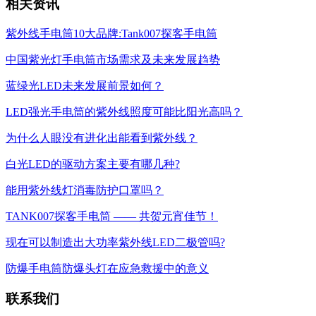
相关资讯
紫外线手电筒10大品牌:Tank007探客手电筒
中国紫光灯手电筒市场需求及未来发展趋势
蓝绿光LED未来发展前景如何？
LED强光手电筒的紫外线照度可能比阳光高吗？
为什么人眼没有进化出能看到紫外线？
白光LED的驱动方案主要有哪几种?
能用紫外线灯消毒防护口罩吗？
TANK007探客手电筒 —— 共贺元宵佳节！
现在可以制造出大功率紫外线LED二极管吗?
防爆手电筒防爆头灯在应急救援中的意义
联系我们