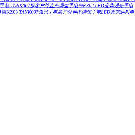
TANK007探客户外直充调焦手电筒KZ02 LED变焦强光手电
TANK007强光手电筒户外伸缩调焦手电LED直充远射电筒