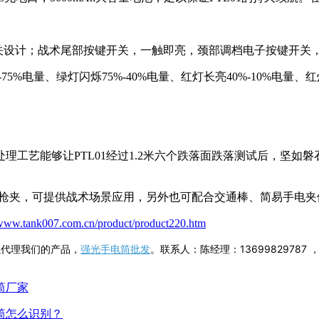
开关设计；战术尾部按键开关，一触即亮，颈部调档电子按键开关
%电量、绿灯闪烁75%-40%电量、红灯长亮40%-10%电量、
化处理工艺能够让PTL01经过1.2米六个跌落面跌落测试后，坚如磐
标配枪夹，可提供战术场景应用，另外也可配合交通棒、简易手电
/www.tank007.com.cn/product/product220.htm
以代理我们的产品，
强光手电筒批发
。联系人：陈经理：13699829787
筒厂家
筒怎么识别？