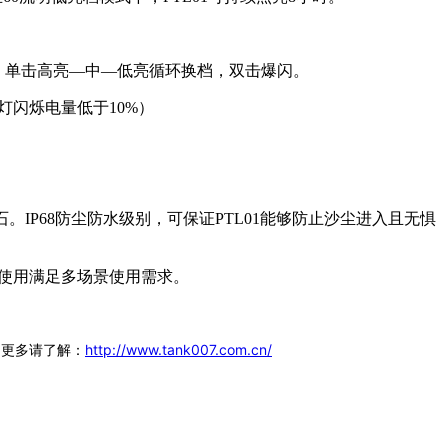
，单击高亮—中—低亮循环换档，双击爆闪。
红灯闪烁电量低于10%）
石。IP68防尘防水级别，可保证PTL01能够防止沙尘进入且无惧
夹使用满足多场景使用需求。
 ，更多请了解：
http://www.tank007.com.cn/