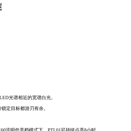
准
。
了LED光谱相近的宽谱白光。
准锁定目标都游刃有余。
航。在60流明低亮档模式下，PTL01可持续点亮8小时。