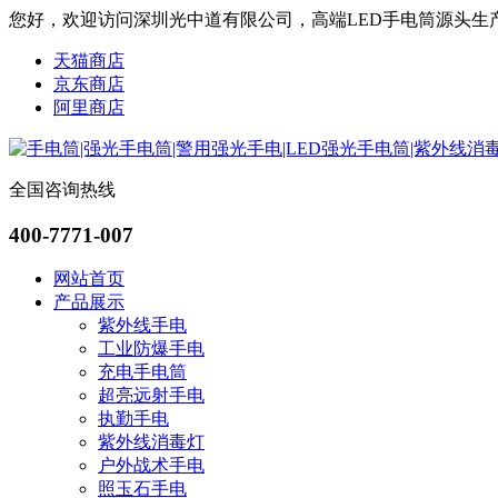
您好，欢迎访问深圳光中道有限公司，高端LED手电筒源头生
天猫商店
京东商店
阿里商店
全国咨询热线
400-7771-007
网站首页
产品展示
紫外线手电
工业防爆手电
充电手电筒
超亮远射手电
执勤手电
紫外线消毒灯
户外战术手电
照玉石手电