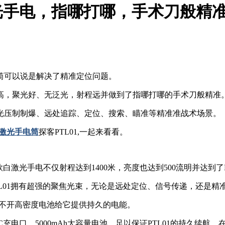
激光手电，指哪打哪，手术刀般精
筒可以说是解决了精准定位问题。
强高，聚光好、无泛光，射程远并做到了指哪打哪的手术刀般精准
光压制制爆、远处追踪、定位、搜索、瞄准等精准准战术场景。
激光手电筒
探客PTL01,一起来看看。
，这款白激光手电不仅射程达到1400米，亮度也达到500流明并达到
L01拥有超强的聚焦光束，无论是远处定位、信号传递，还是精
离不开高密度电池给它提供持久的电能。
ype-C充电口，5000mAh大容量电池，足以保证PTL01的持久续