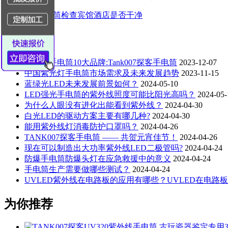
使用紫光手电筒检查宾馆酒店是否干净
推荐阅读
紫外线手电筒10大品牌:Tank007探客手电筒
2023-12-07
中国紫光灯手电筒市场需求及未来发展趋势
2023-11-15
蓝绿光LED未来发展前景如何？
2024-05-10
LED强光手电筒的紫外线照度可能比阳光高吗？
2024-05-
为什么人眼没有进化出能看到紫外线？
2024-04-30
白光LED的驱动方案主要有哪几种?
2024-04-30
能用紫外线灯消毒防护口罩吗？
2024-04-26
TANK007探客手电筒 —— 共贺元宵佳节！
2024-04-26
现在可以制造出大功率紫外线LED二极管吗?
2024-04-24
防爆手电筒防爆头灯在应急救援中的意义
2024-04-24
手电筒生产需要做哪些测试？
2024-04-24
UVLED紫外线在电路板的应用有哪些？UVLED在电路
为你推荐