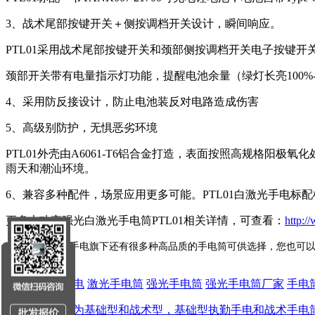
3、战术尾部按键开关＋侧按调档开关设计，瞬间响应。
PTL01采用战术尾部按键开关和颈部侧按调档开关电子按键
颈部开关带有电量指示灯功能，提醒电池余量（绿灯长亮100%-75
4、采用防反接设计，防止电池装反对电路造成伤害
5、高级别防护，无惧恶劣环境
PTL01外壳由A6061-T6铝合金打造，表面按照高规格阳极氧
雨天和潮汕环境。
6、兼容多种配件，场景应用更多可能。PTL01白激光手电
更多大功率强光白激光手电筒PTL01相关详情，可查看：
http:/
TANK007探客手电旗下还有很多种高品质的手电筒可供选择，您也可
标签:
激光手电
激光手电筒
强光手电筒
强光手电筒厂家
手电
执勤手电筒分为基础型和战术型，基础型执勤手电和战术手电