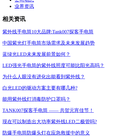
业界资讯
相关资讯
紫外线手电筒10大品牌:Tank007探客手电筒
中国紫光灯手电筒市场需求及未来发展趋势
蓝绿光LED未来发展前景如何？
LED强光手电筒的紫外线照度可能比阳光高吗？
为什么人眼没有进化出能看到紫外线？
白光LED的驱动方案主要有哪几种?
能用紫外线灯消毒防护口罩吗？
TANK007探客手电筒 —— 共贺元宵佳节！
现在可以制造出大功率紫外线LED二极管吗?
防爆手电筒防爆头灯在应急救援中的意义