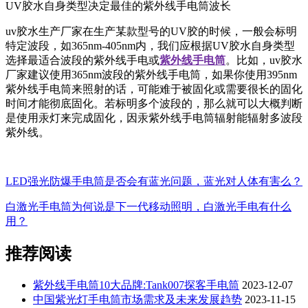
UV胶水自身类型决定最佳的紫外线手电筒波长
uv胶水生产厂家在生产某款型号的UV胶的时候，一般会标明
特定波段，如365nm-405nm内，我们应根据UV胶水自身类型
选择最适合波段的紫外线手电或
紫外线手电筒
。比如，uv胶水
厂家建议使用365nm波段的紫外线手电筒，如果你使用395nm
紫外线手电筒来照射的话，可能难于被固化或需要很长的固化
时间才能彻底固化。若标明多个波段的，那么就可以大概判断
是使用汞灯来完成固化，因汞紫外线手电筒辐射能辐射多波段
紫外线。
LED强光防爆手电筒是否会有蓝光问题，蓝光对人体有害么？
白激光手电筒为何说是下一代移动照明，白激光手电有什么
用？
推荐阅读
紫外线手电筒10大品牌:Tank007探客手电筒
2023-12-07
中国紫光灯手电筒市场需求及未来发展趋势
2023-11-15