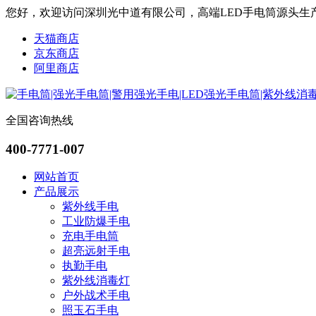
您好，欢迎访问深圳光中道有限公司，高端LED手电筒源头生
天猫商店
京东商店
阿里商店
全国咨询热线
400-7771-007
网站首页
产品展示
紫外线手电
工业防爆手电
充电手电筒
超亮远射手电
执勤手电
紫外线消毒灯
户外战术手电
照玉石手电