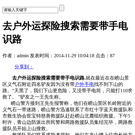
去户外运探险搜索需要带手电
识路
作者：admin
发表时间：2014-11-29 10:04:18
点击：87
分享到：
去户外运探险搜索需要带手电识路.
就在最近在在崂山景
区义气石附近四名驴友因为没有带
户外手电
找不到下山的
路。“天黑了，我们下山更危险，又没带手电筒，只能打110求
救了。 ”驴友之一王先生称。
崂山警方接到王先生报警称，他们在崂山景区长岭附近的
义气石一带迷路，崂山警方迅速联系了市红十字蓝天救援队和
市救生协会世宝特慈善救援队赶赴崂山北麓组织救援。下午5
时许，青山边防派出所民警和两路救援队员集结完毕，两路救
援队员开始上山搜救。
救援队员们联系求助者得知，他们在半山腰上往南长岭方