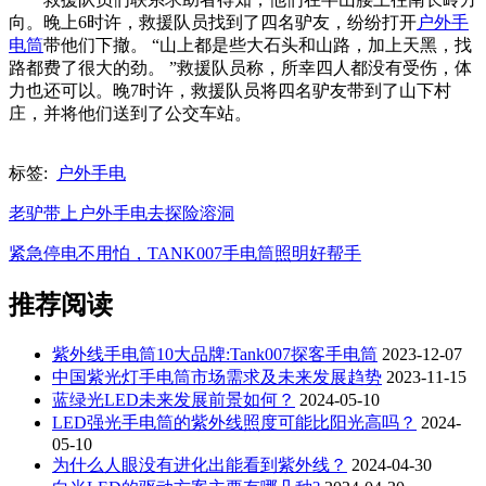
向。晚上6时许，救援队员找到了四名驴友，纷纷打开
户外手
电筒
带他们下撤。 “山上都是些大石头和山路，加上天黑，找
路都费了很大的劲。 ”救援队员称，所幸四人都没有受伤，体
力也还可以。晚7时许，救援队员将四名驴友带到了山下村
庄，并将他们送到了公交车站。
标签:
户外手电
老驴带上户外手电去探险溶洞
紧急停电不用怕，TANK007手电筒照明好帮手
推荐阅读
紫外线手电筒10大品牌:Tank007探客手电筒
2023-12-07
中国紫光灯手电筒市场需求及未来发展趋势
2023-11-15
蓝绿光LED未来发展前景如何？
2024-05-10
LED强光手电筒的紫外线照度可能比阳光高吗？
2024-
05-10
为什么人眼没有进化出能看到紫外线？
2024-04-30