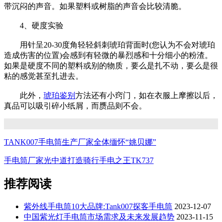
带沉闷的声音。如果塑料或树脂的声音会比较清脆。
4、硬度实验
用针呈20-30度角轻轻斜刺琥珀背面时(您认为不会对琥珀
造成伤害的位置)会感到有轻微的暴烈感和十分细小的粉渣。
如果是硬度不同的塑料或别的物质，要么是扎不动，要么是很
粘的感觉甚至扎进去。
此外，
琥珀鉴别
方法还有小窍门，如在衣服上摩擦以后，
真品可以吸引碎小纸屑，而赝品则不会。
TANK007手电筒生产厂家全体缅怀“姚贝娜”
手电筒厂家光中道打造骑行手电之王TK737
推荐阅读
紫外线手电筒10大品牌:Tank007探客手电筒
2023-12-07
中国紫光灯手电筒市场需求及未来发展趋势
2023-11-15