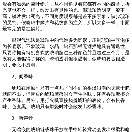
般会有漂亮的荷叶鳞片，从不同角度看它都有不同的感觉，折
光度也不会一样，散发出有灵性的光。假琥珀透明度一般不
高，鳞片发出死光，不同角度观察都是差不多景象，缺少琥珀
的灵气。假琥珀中鳞片和花纹多为注入，所以大多一样，市面
最常见的是红鳞片。
眼观气泡法是琥珀中的气泡多为圆形，压制琥珀中气泡多
为长扁形。不象玻璃、水晶、钻石那样无遮拦地具有通透性。
只要你拥有特别喜欢的琥珀超过三种颜色并且超过三个月，是
没有人能骗得了你的。琥珀透明但很温润，假琥珀要么很透
明，要么不透明。
2、闻香味
琥珀在摩擦时只有一点几乎闻不到的很淡很淡的味或干脆
就闻不出，但带皮的琥珀摩擦时会产生香味，还有香珀摩擦会
产生香味。另外，用打火机直接烧烫琥珀的表皮，会有松香
味、色变黑。琥珀只有燃烧时才会散发出松香味。
3、听声音
无镶嵌的琥珀链或珠子放在手中轻轻揉动会发出很柔和略