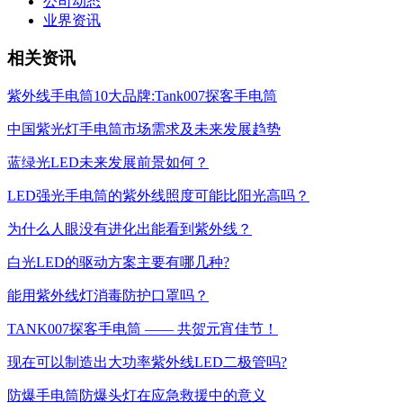
公司动态
业界资讯
相关资讯
紫外线手电筒10大品牌:Tank007探客手电筒
中国紫光灯手电筒市场需求及未来发展趋势
蓝绿光LED未来发展前景如何？
LED强光手电筒的紫外线照度可能比阳光高吗？
为什么人眼没有进化出能看到紫外线？
白光LED的驱动方案主要有哪几种?
能用紫外线灯消毒防护口罩吗？
TANK007探客手电筒 —— 共贺元宵佳节！
现在可以制造出大功率紫外线LED二极管吗?
防爆手电筒防爆头灯在应急救援中的意义