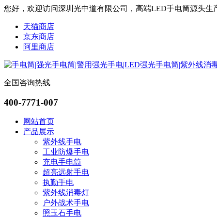
您好，欢迎访问深圳光中道有限公司，高端LED手电筒源头生
天猫商店
京东商店
阿里商店
全国咨询热线
400-7771-007
网站首页
产品展示
紫外线手电
工业防爆手电
充电手电筒
超亮远射手电
执勤手电
紫外线消毒灯
户外战术手电
照玉石手电