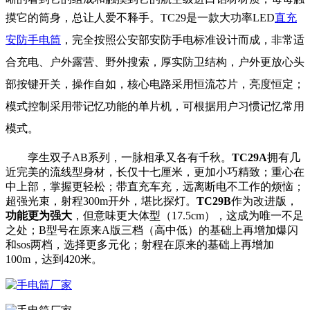
摸它的筒身，总让人爱不释手。
TC29是一款大功率LED
直充
安防手电筒
，完全按照公安部安防手电标准设计而成，非常适
合充电、户外露营、野外搜索
，厚实防卫结构，户外更放心
头
部按键开关，操作自如，
核心电路采用恒流芯片，亮度恒定；
模式控制采用带记忆功能的单片机，可根据用户习惯记忆常用
模式。
孪生双子AB系列，一脉相承又各有千秋。
TC29A
拥有几
近完美的流线型身材，长仅十七厘米，更加小巧精致；重心在
中上部，掌握更轻松；带直充车充，远离断电不工作的烦恼；
超强光束，射程300m开外，堪比探灯。
TC29B
作为改进版，
功能更为强大
，但意味更大体型（17.5cm），这成为唯一不足
之处；B型号在原来A版三档（高中低）的基础上再增加爆闪
和sos两档，选择更多元化；射程在原来的基础上再增加
100m，达到420米。