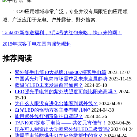
TC29应用领域非常广泛，专业并没有局限它的应用领
域。广泛应用于
充电、户外露营、野外搜索。
Tank007新春送福利，3月4号的红包来咯，快点来抢啊！
2015年探客手电在国内强势崛起
推荐阅读
紫外线手电筒10大品牌:Tank007探客手电筒
2023-12-07
中国紫光灯手电筒市场需求及未来发展趋势
2023-11-15
蓝绿光LED未来发展前景如何？
2024-05-10
LED强光手电筒的紫外线照度可能比阳光高吗？
2024-
05-10
为什么人眼没有进化出能看到紫外线？
2024-04-30
白光LED的驱动方案主要有哪几种?
2024-04-30
能用紫外线灯消毒防护口罩吗？
2024-04-26
TANK007探客手电筒 —— 共贺元宵佳节！
2024-04-26
现在可以制造出大功率紫外线LED二极管吗?
2024-04-24
防爆手电筒防爆头灯在应急救援中的意义
2024-04-24