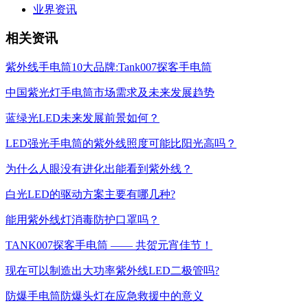
业界资讯
相关资讯
紫外线手电筒10大品牌:Tank007探客手电筒
中国紫光灯手电筒市场需求及未来发展趋势
蓝绿光LED未来发展前景如何？
LED强光手电筒的紫外线照度可能比阳光高吗？
为什么人眼没有进化出能看到紫外线？
白光LED的驱动方案主要有哪几种?
能用紫外线灯消毒防护口罩吗？
TANK007探客手电筒 —— 共贺元宵佳节！
现在可以制造出大功率紫外线LED二极管吗?
防爆手电筒防爆头灯在应急救援中的意义