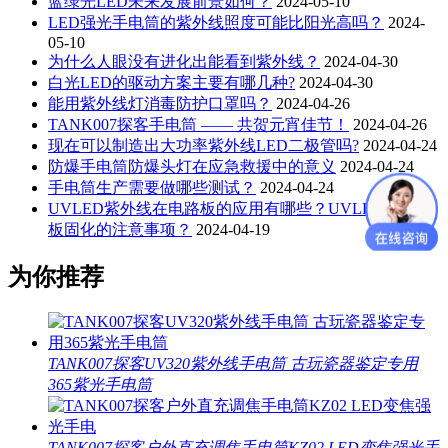
蓝绿光LED未来发展前景如何？
2024-05-10
LED强光手电筒的紫外线照度可能比阳光高吗？
2024-
05-10
为什么人眼没有进化出能看到紫外线？
2024-04-30
白光LED的驱动方案主要有哪几种?
2024-04-30
能用紫外线灯消毒防护口罩吗？
2024-04-26
TANK007探客手电筒 —— 共贺元宵佳节！
2024-04-26
现在可以制造出大功率紫外线LED二极管吗?
2024-04-24
防爆手电筒防爆头灯在应急救援中的意义
2024-04-24
手电筒生产需要做哪些测试？
2024-04-24
UVLED紫外线在电路板的应用有哪些？UVLED在电路
板固化的注意事项？
2024-04-19
为你推荐
TANK007探客UV320紫外线手电筒 古玩瓷器鉴定专用
365紫光手电筒
TANK007探客户外直充调焦手电筒KZ02 LED变焦强光手