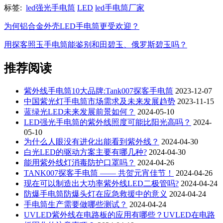
标签:
led强光手电筒
LED
led手电筒厂家
为何铝合金外壳LED手电筒更受欢迎？
用探客照玉手电筒能鉴别和田碧玉、俄罗斯碧玉吗？
推荐阅读
紫外线手电筒10大品牌:Tank007探客手电筒
2023-12-07
中国紫光灯手电筒市场需求及未来发展趋势
2023-11-15
蓝绿光LED未来发展前景如何？
2024-05-10
LED强光手电筒的紫外线照度可能比阳光高吗？
2024-
05-10
为什么人眼没有进化出能看到紫外线？
2024-04-30
白光LED的驱动方案主要有哪几种?
2024-04-30
能用紫外线灯消毒防护口罩吗？
2024-04-26
TANK007探客手电筒 —— 共贺元宵佳节！
2024-04-26
现在可以制造出大功率紫外线LED二极管吗?
2024-04-24
防爆手电筒防爆头灯在应急救援中的意义
2024-04-24
手电筒生产需要做哪些测试？
2024-04-24
UVLED紫外线在电路板的应用有哪些？UVLED在电路