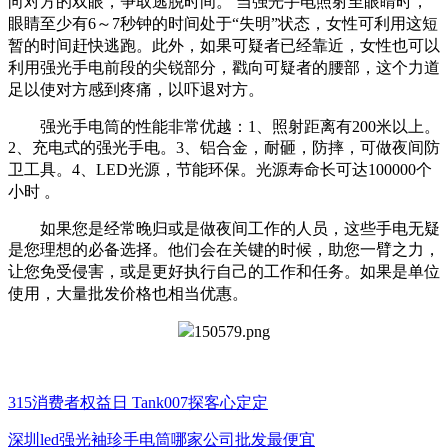
向对方的双眼，争取逃脱时间。 当强光手电
照射至眼睛时，
眼睛至少有6～7秒钟的时间处于“失明”状态，女性可利用这短
暂的时间赶快逃跑。此外，如果可疑者已经靠近，女性也可以
利用强光手电前段的尖锐部
分，戳向可疑者的腰部，这个力道
足以使对方感到疼痛，以吓退对方。
强光手电筒的性能非常优越：1、照射距离有200米以上。
2、充电式的强光手电。3、铝合金，耐砸，防摔，可做夜间防
卫工具。4、LED光源，节能环保。光源寿命长
可达100000个
小时 。
如果您是经常晚归或是做夜间工作的人员，这些手电无疑
是您理想的必备选择。他们会在关键的时候，助您一臂之力，
让您免受侵害，或是更好执行自己的工作和任
务。如果是单位
使用，大量批发价格也相当优惠。
315消费者权益日 Tank007探客心定定
深圳led强光袖珍手电筒哪家公司批发最便宜