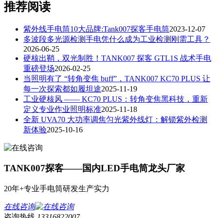
推荐阅读
紫外线手电筒10大品牌:Tank007探客手电筒
2023-12-07
多波段多光源检测手电凭什么成为工业检测刚需工具？
2026-06-25
硬核出鞘，双光制胜！TANK007 探客 GTL1S 战术手电
重磅登场
2026-02-25
当照明有了 “转角变焦 buff”，TANK007 KC70 PLUS 让
每一次探索都如履坦途
2025-11-19
工业硬核风 —— KC70 PLUS：转角变焦黑科技，重新
定义专业作业照明标准
2025-11-18
全新 UVA70 大功率调焦匀光紫外线灯：解锁紫外检测
新体验
2025-10-16
TANK007探客——国内LED手电筒龙头厂家
20年+专业手电筒研发生产实力
在线咨询
咨询热线
13316822007