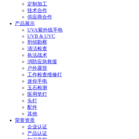
定制加工
技术合作
供应商合作
产品展示
UVA紫外线手电
UVB & UVC
刑侦勘察
清洁检查
执法战术
消防应急救援
户外露营
工作检查维修灯
迷你手电
玉石检测
医用笔灯
头灯
配件
其他
荣誉资质
企业认证
产品认证