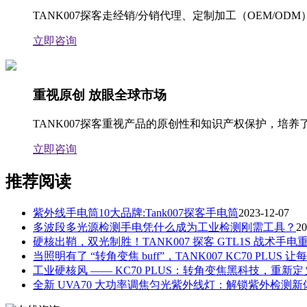
TANK007探客走经销/分销代理、定制加工（OEM/
立即咨询
重视原创 放眼全球市场
TANK007探客重视产品的原创性和知识产权保护，
立即咨询
推荐阅读
紫外线手电筒10大品牌:Tank007探客手电筒
2023-12-07
多波段多光源检测手电凭什么成为工业检测刚需工具？
20
硬核出鞘，双光制胜！TANK007 探客 GTL1S 战术手电
当照明有了 “转角变焦 buff”，TANK007 KC70 PLU
工业硬核风 —— KC70 PLUS：转角变焦黑科技，重
全新 UVA70 大功率调焦匀光紫外线灯：解锁紫外检测新