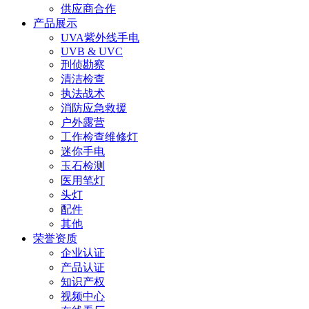
供应商合作
产品展示
UVA紫外线手电
UVB & UVC
刑侦勘察
清洁检查
执法战术
消防应急救援
户外露营
工作检查维修灯
迷你手电
玉石检测
医用笔灯
头灯
配件
其他
荣誉资质
企业认证
产品认证
知识产权
视频中心