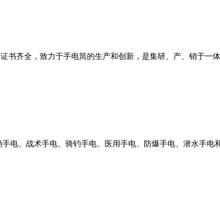
和资质证书齐全，致力于手电筒的生产和创新，是集研、产、销于
执勤手电、战术手电、骑钓手电、医用手电、防爆手电、潜水手电和E