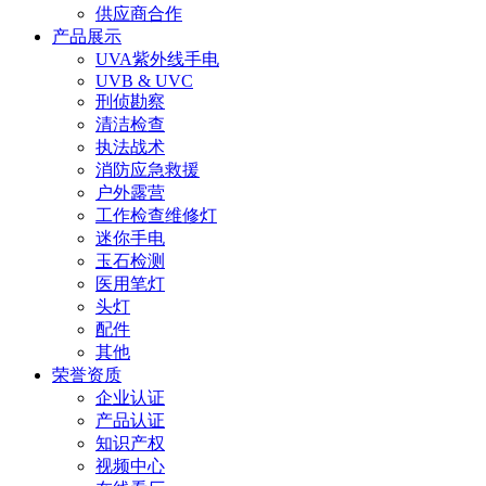
供应商合作
产品展示
UVA紫外线手电
UVB & UVC
刑侦勘察
清洁检查
执法战术
消防应急救援
户外露营
工作检查维修灯
迷你手电
玉石检测
医用笔灯
头灯
配件
其他
荣誉资质
企业认证
产品认证
知识产权
视频中心