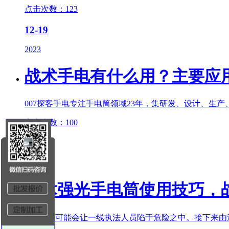
点击次数：123
12-19
2023
战术手电有什么用？主要应
007探客手电专注手电筒领域23年，集研发、设计、生
点击次数：100
09-28
2023
战术强光手电筒使用技巧，
D手电筒可能会让一线执法人员陷于危险之中。接下来由深圳