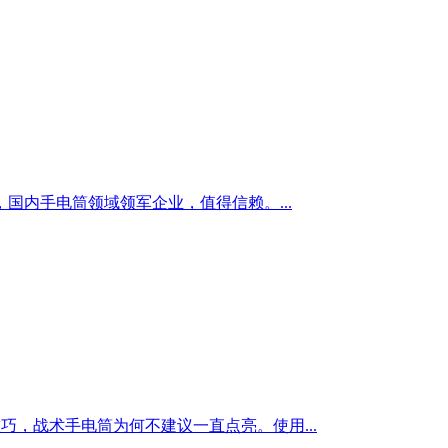
国内手电筒领域领军企业，值得信赖。...
巧，战术手电筒为何不建议一直点亮。使用...