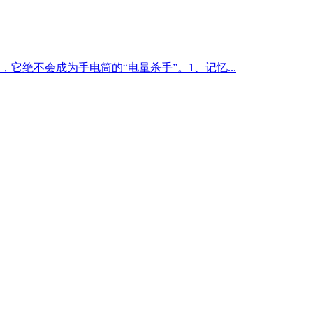
，它绝不会成为
手电筒
的“电量杀手”。1、记忆...