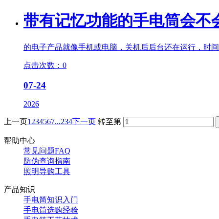
带有记忆功能的
手电筒
会不
的电子产品就像手机或电脑，关机后后台还在运行，时间
点击次数：0
07-24
2026
上一页
1
2
3
4
5
6
7
...234
下一页
转至第
帮助中心
常见问题FAQ
防伪查询指南
照明导购工具
产品知识
手电筒知识入门
手电筒选购经验