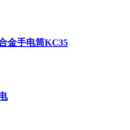
铝合金
手电筒
KC35
电