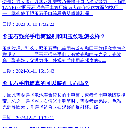
便是普通人也可以学习相关技巧来提升自己鉴宝能力。下面由
TANK007
照玉石强光手电
筒厂家为大家介绍这方面的技巧。
一、学会使用照玉石手电筒看翡翠质地和浑...
日期：2023-01-10 17:32:22
照玉石强光手电
筒鉴别和田玉纹理怎么样？
玉的纹理。那么，照玉石手电筒用来鉴别和田玉纹理究竟怎么
样呢？
照玉石强光手电
，有黄光和白光之分，光效
高，聚光好，穿透力强。外观材质使用高强度的铝...
日期：2024-01-11 16:15:43
照玉石手电筒真的可以鉴别玉石吗？
，因此需要选择电池寿命较长的手电筒，或者备用电池随身携
带。总之，选择
照玉石强光手电
筒时，需要考虑亮度、色温、
光源等因素，并选择适合玉石观察的反射杯。照...
日期：2023-12-21 16:39:11