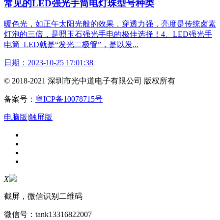
常见的LED强光手筒电灯珠型号种类
暖色光，如正午太阳光般的效果，穿透力强，亮度是传统卤素
灯泡的三倍，是
照玉石强光手电
的极佳选择！4、LED强光手
电筒 LED就是“发光二极管”，是以发...
日期：2023-10-25 17:01:38
© 2018-2021 深圳市光中道电子有限公司 版权所有
备案号：
粤ICP备10078715号
电脑版
|
触屏版
X
截屏，微信识别二维码
微信号：
tank13316822007