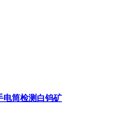
线手电筒检测白钨矿