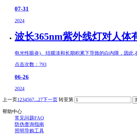
07-31
2024
波长365nm
紫外线灯
对人体
电光性眼炎)、结膜淡和长期积累下导致的白内障，因此,在使
点击次数：793
06-26
2024
上一页
1
2
3
4
5
6
7
...27
下一页
转至第
帮助中心
常见问题FAQ
防伪查询指南
照明导购工具