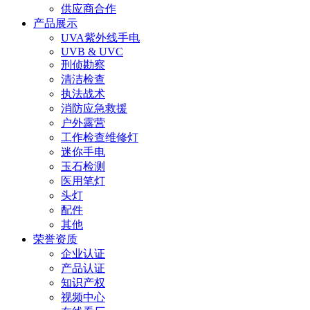
供应商合作
产品展示
UVA紫外线手电
UVB & UVC
刑侦勘察
清洁检查
执法战术
消防应急救援
户外露营
工作检查维修灯
迷你手电
玉石检测
医用笔灯
头灯
配件
其他
荣誉资质
企业认证
产品认证
知识产权
视频中心