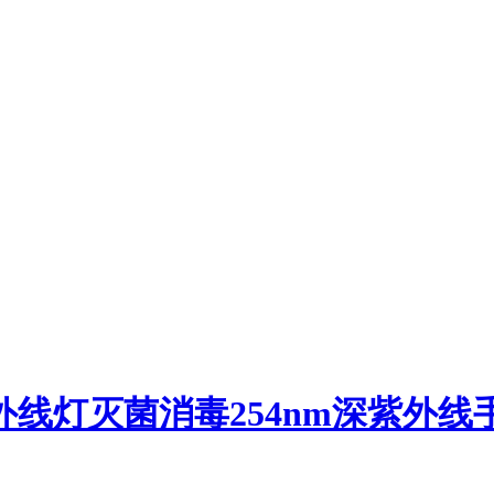
外线灯
灭菌消毒254nm深紫外