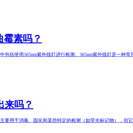
曲霉素吗？
包括使用365nm
紫外线灯
进行检测。365nm
紫外线灯
是一种常
出来吗？
主要用于消毒、固化和某些特定的检测（如荧光标记物），但它并