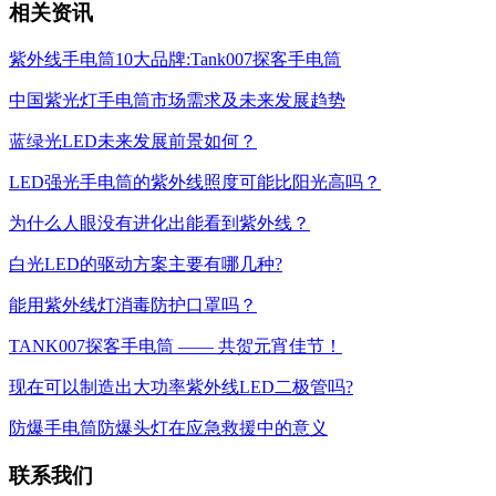
相关资讯
紫外线手电筒10大品牌:Tank007探客手电筒
中国紫光灯手电筒市场需求及未来发展趋势
蓝绿光LED未来发展前景如何？
LED强光手电筒的紫外线照度可能比阳光高吗？
为什么人眼没有进化出能看到紫外线？
白光LED的驱动方案主要有哪几种?
能用紫外线灯消毒防护口罩吗？
TANK007探客手电筒 —— 共贺元宵佳节！
现在可以制造出大功率紫外线LED二极管吗?
防爆手电筒防爆头灯在应急救援中的意义
联系我们