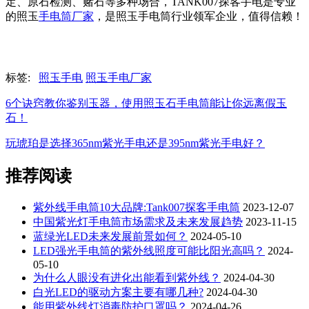
定、原石检测、赌石等多种场合，TANK007探客手电是专业
的照玉
手电筒厂家
，是照玉手电筒行业领军企业，值得信赖！
标签:
照玉手电
照玉手电厂家
6个诀窍教你鉴别玉器，使用照玉石手电筒能让你远离假玉
石！
玩琥珀是选择365nm紫光手电还是395nm紫光手电好？
推荐阅读
紫外线手电筒10大品牌:Tank007探客手电筒
2023-12-07
中国紫光灯手电筒市场需求及未来发展趋势
2023-11-15
蓝绿光LED未来发展前景如何？
2024-05-10
LED强光手电筒的紫外线照度可能比阳光高吗？
2024-
05-10
为什么人眼没有进化出能看到紫外线？
2024-04-30
白光LED的驱动方案主要有哪几种?
2024-04-30
能用紫外线灯消毒防护口罩吗？
2024-04-26