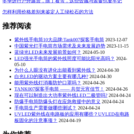
冬季进行户外露营，除了看雪，这些告诫与装备也要牢记
怎样利用价格差别来鉴定人工绿松石的方法
推荐阅读
紫外线手电筒10大品牌:Tank007探客手电筒
2023-12-07
中国紫光灯手电筒市场需求及未来发展趋势
2023-11-15
蓝绿光LED未来发展前景如何？
2024-05-10
LED强光手电筒的紫外线照度可能比阳光高吗？
2024-
05-10
为什么人眼没有进化出能看到紫外线？
2024-04-30
白光LED的驱动方案主要有哪几种?
2024-04-30
能用紫外线灯消毒防护口罩吗？
2024-04-26
TANK007探客手电筒 —— 共贺元宵佳节！
2024-04-26
现在可以制造出大功率紫外线LED二极管吗?
2024-04-24
防爆手电筒防爆头灯在应急救援中的意义
2024-04-24
手电筒生产需要做哪些测试？
2024-04-24
UVLED紫外线在电路板的应用有哪些？UVLED在电路
板固化的注意事项？
2024-04-19