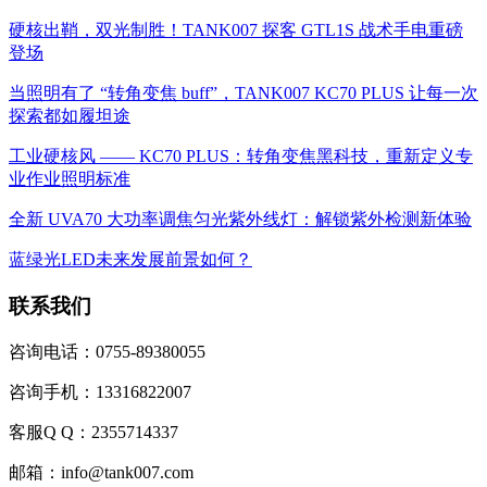
硬核出鞘，双光制胜！TANK007 探客 GTL1S 战术手电重磅
登场
当照明有了 “转角变焦 buff”，TANK007 KC70 PLUS 让每一次
探索都如履坦途
工业硬核风 —— KC70 PLUS：转角变焦黑科技，重新定义专
业作业照明标准
全新 UVA70 大功率调焦匀光紫外线灯：解锁紫外检测新体验
蓝绿光LED未来发展前景如何？
联系我们
咨询电话：0755-89380055
咨询手机：13316822007
客服Q Q：2355714337
邮箱：info@tank007.com