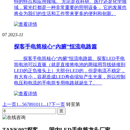
特的特点和应用领域。 无论是在科研、医疗还是化学领
域，紫光灯都是一种非常重要的照明设备， 它的发展也
将会为我们的生活和工作带来更多的便利和创新。
07
2023-11
探客手电筒核心“內腑”恒流电路篇
探客手电筒核心“內腑”恒流电路篇。探客LED手电
筒电池可以直驱（就是直接将电池的两端用导线链接到
LED的正负接头上）大部分LED的，但是电流不稳定，
有大有小，容易造成LED寿命缩短产生光衰，所以控制
电压和电流的手电筒专用电路就诞生了。
上一页
1...
5
6
7
8
9
10
11
...17
下一页
转至第
TANK007探客——国内LED手电筒龙头厂家