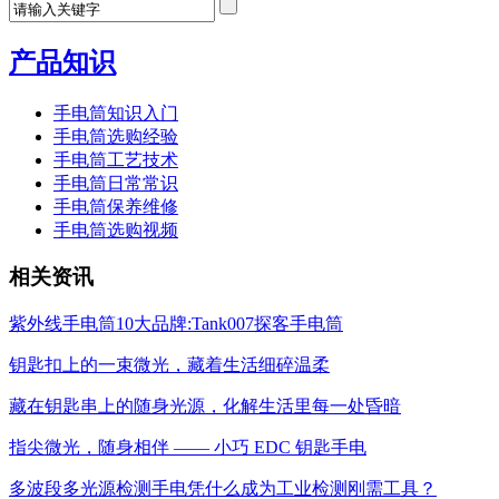
产品知识
手电筒知识入门
手电筒选购经验
手电筒工艺技术
手电筒日常常识
手电筒保养维修
手电筒选购视频
相关资讯
紫外线手电筒10大品牌:Tank007探客手电筒
钥匙扣上的一束微光，藏着生活细碎温柔
藏在钥匙串上的随身光源，化解生活里每一处昏暗
指尖微光，随身相伴 —— 小巧 EDC 钥匙手电
多波段多光源检测手电凭什么成为工业检测刚需工具？