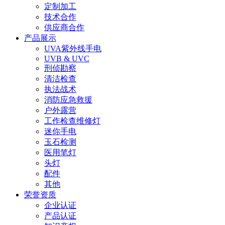
定制加工
技术合作
供应商合作
产品展示
UVA紫外线手电
UVB & UVC
刑侦勘察
清洁检查
执法战术
消防应急救援
户外露营
工作检查维修灯
迷你手电
玉石检测
医用笔灯
头灯
配件
其他
荣誉资质
企业认证
产品认证