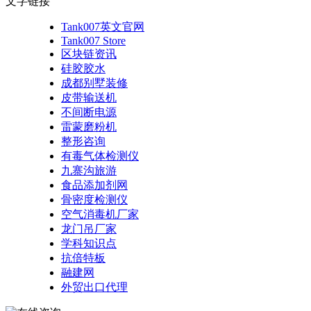
文字链接
Tank007英文官网
Tank007 Store
区块链资讯
硅胶胶水
成都别墅装修
皮带输送机
不间断电源
雷蒙磨粉机
整形咨询
有毒气体检测仪
九寨沟旅游
食品添加剂网
骨密度检测仪
空气消毒机厂家
龙门吊厂家
学科知识点
抗倍特板
融建网
外贸出口代理