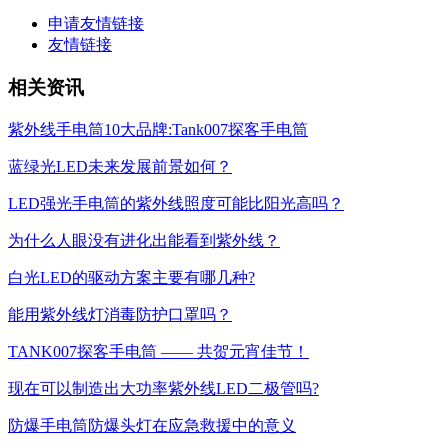
申请友情链接
友情链接
相关资讯
紫外线手电筒10大品牌:Tank007探客手电筒
蓝绿光LED未来发展前景如何？
LED强光手电筒的紫外线照度可能比阳光高吗？
为什么人眼没有进化出能看到紫外线？
白光LED的驱动方案主要有哪几种?
能用紫外线灯消毒防护口罩吗？
TANK007探客手电筒 —— 共贺元宵佳节！
现在可以制造出大功率紫外线LED二极管吗?
防爆手电筒防爆头灯在应急救援中的意义