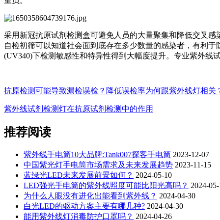
重负。
采用新冠抗原试剂检测盒可避免人员的大量聚集和降低交叉感
自检初筛可以知道社会面到底存在多少数量的感染者，有利于
(UV340)下检测敏感性和特异性得到大幅度提升。专业紫
抗原检测可能导致漏检误检？降低误检率为何跟紫外线灯相关
紫外线试剂检测灯在抗原试剂检测中的作用
推荐阅读
紫外线手电筒10大品牌:Tank007探客手电筒
2023-12-07
中国紫光灯手电筒市场需求及未来发展趋势
2023-11-15
蓝绿光LED未来发展前景如何？
2024-05-10
LED强光手电筒的紫外线照度可能比阳光高吗？
2024-05-
为什么人眼没有进化出能看到紫外线？
2024-04-30
白光LED的驱动方案主要有哪几种?
2024-04-30
能用紫外线灯消毒防护口罩吗？
2024-04-26