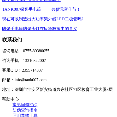
TANK007探客手电筒 —— 共贺元宵佳节！
现在可以制造出大功率紫外线LED二极管吗?
防爆手电筒防爆头灯在应急救援中的意义
联系我们
咨询电话：0755-89380055
咨询手机：13316822007
客服Q Q：2355714337
邮箱：info@tank007.com
地址：深圳市宝安区新安街道兴东社区71区教育工业大厦3层
帮助中心
常见问题FAQ
防伪查询指南
照明导购工具