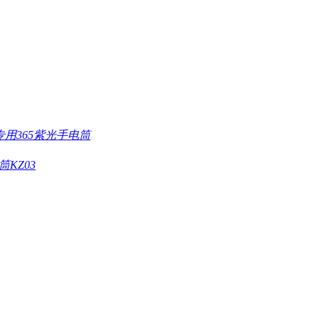
专用365紫光手电筒
KZ03