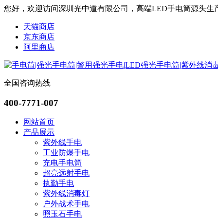
您好，欢迎访问深圳光中道有限公司，高端LED手电筒源头生
天猫商店
京东商店
阿里商店
全国咨询热线
400-7771-007
网站首页
产品展示
紫外线手电
工业防爆手电
充电手电筒
超亮远射手电
执勤手电
紫外线消毒灯
户外战术手电
照玉石手电