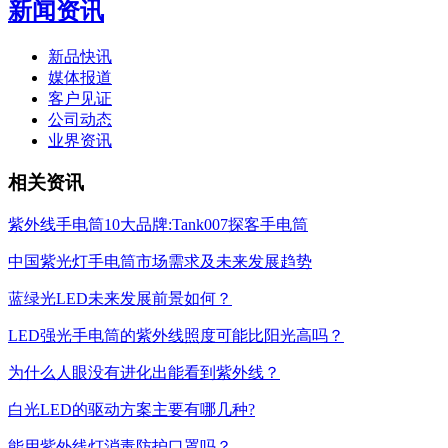
新闻资讯
新品快讯
媒体报道
客户见证
公司动态
业界资讯
相关资讯
紫外线手电筒10大品牌:Tank007探客手电筒
中国紫光灯手电筒市场需求及未来发展趋势
蓝绿光LED未来发展前景如何？
LED强光手电筒的紫外线照度可能比阳光高吗？
为什么人眼没有进化出能看到紫外线？
白光LED的驱动方案主要有哪几种?
能用紫外线灯消毒防护口罩吗？