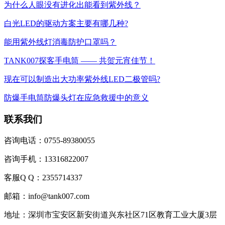
为什么人眼没有进化出能看到紫外线？
白光LED的驱动方案主要有哪几种?
能用紫外线灯消毒防护口罩吗？
TANK007探客手电筒 —— 共贺元宵佳节！
现在可以制造出大功率紫外线LED二极管吗?
防爆手电筒防爆头灯在应急救援中的意义
联系我们
咨询电话：0755-89380055
咨询手机：13316822007
客服Q Q：2355714337
邮箱：info@tank007.com
地址：深圳市宝安区新安街道兴东社区71区教育工业大厦3层