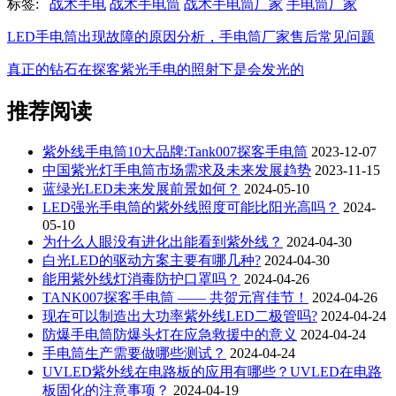
标签:
战术手电
战术手电筒
战术手电筒厂家
手电筒厂家
LED手电筒出现故障的原因分析，手电筒厂家售后常见问题
真正的钻石在探客紫光手电的照射下是会发光的
推荐阅读
紫外线手电筒10大品牌:Tank007探客手电筒
2023-12-07
中国紫光灯手电筒市场需求及未来发展趋势
2023-11-15
蓝绿光LED未来发展前景如何？
2024-05-10
LED强光手电筒的紫外线照度可能比阳光高吗？
2024-
05-10
为什么人眼没有进化出能看到紫外线？
2024-04-30
白光LED的驱动方案主要有哪几种?
2024-04-30
能用紫外线灯消毒防护口罩吗？
2024-04-26
TANK007探客手电筒 —— 共贺元宵佳节！
2024-04-26
现在可以制造出大功率紫外线LED二极管吗?
2024-04-24
防爆手电筒防爆头灯在应急救援中的意义
2024-04-24
手电筒生产需要做哪些测试？
2024-04-24
UVLED紫外线在电路板的应用有哪些？UVLED在电路
板固化的注意事项？
2024-04-19