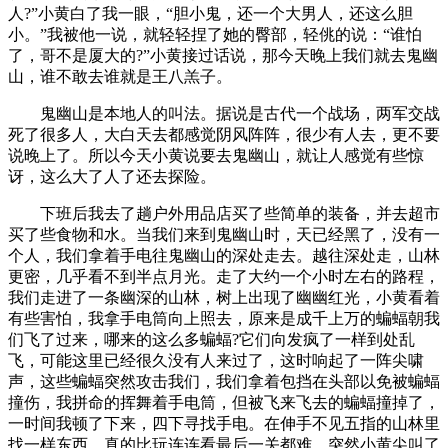
人?”小黄白了我一眼，“胆小鬼，还一个大男人，还这么胆
小。”我被他一说，就轻轻捏了她的臀部，轻佻的说：“谁怕
了，哥不是厦大的?”小黄接过话说，那今天晚上我们就去鬼幽
山，谁不敢去谁就是王八羔子。
鬼幽山是本地人的叫法。据说是古代一个战场，两军交战
死了很多人，大白天去都感觉阴风阵阵，很少有人去，更不要
说晚上了。所以今天小黄说要去鬼幽山，就让人感觉有些惊
讶，这么大了人了还去探险。
下班后我去了趟户外用品店买了些简单的装备，并去超市
买了些食物和水。当我们来到鬼幽山时，天已经黑了，没有一
个人，我们拿着手电往鬼幽山的深处走去。越往深处走，山林
更密，几乎看不到半点月光。走了大约一个小时左右的路程，
我们走进了一条幽深的山林，树上出现了幽幽红光，小黄看着
有些害怕，我拿手电筒向上照去，原来是成千上万的蝙蝠朝我
们飞了过来，哪来的这么多蝙蝠?它们向发疯了一样到处乱
飞，可能这里已经很久没有人来过了，这时响起了一阵尖啸
声，这些蝙蝠突然攻击我们，我们拿着包挡在头部以免被蝙蝠
撞伤，我拼命的挥舞着手电筒，但被飞来飞去的蝙蝠撞掉了，
一时间我顿了下来，四下寻找手电。在伸手不见五指的山林里
找一样东西，真的比玩连连看最后一关都难，突然小黄尖叫了