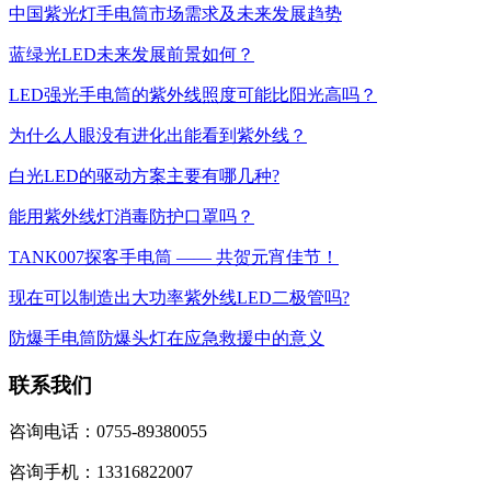
中国紫光灯手电筒市场需求及未来发展趋势
蓝绿光LED未来发展前景如何？
LED强光手电筒的紫外线照度可能比阳光高吗？
为什么人眼没有进化出能看到紫外线？
白光LED的驱动方案主要有哪几种?
能用紫外线灯消毒防护口罩吗？
TANK007探客手电筒 —— 共贺元宵佳节！
现在可以制造出大功率紫外线LED二极管吗?
防爆手电筒防爆头灯在应急救援中的意义
联系我们
咨询电话：0755-89380055
咨询手机：13316822007