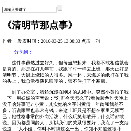
《清明节那点事》
作者：
发表时间：2016-03-25 13:38:33
点击：74
分享到：
这件事虽然过去好久，但每当想起来，我都不敢相信就会
是真的。那是在好几年前，我跟平时一样去上班，那天正好是
清明节，大街上烧纸的人很多。风一起，未燃尽的纸打在了我
的头上，我总觉得阴风嗖嗖的，禁不住打了个寒颤。
到了办公室，我还沉浸在刚才的思绪中。突然小黄拍了我
一下，用妖媚的声音说：“刘哥今天怎么了?看你脸色昨天晚上
没干啥好事吧?”小黄，其实她的名字叫黄倩，年龄和我差不
多，听说家里也非常有钱，来这上班只是不想在家里无聊而
已，她性格非常的外向活泼，什么玩笑都敢开，什么话都敢
说。因为都是同龄人，所以我们的关系很要好，我点了一支烟
说道：“大小姐，你时不时搞这么一出，你知不知道这很吓