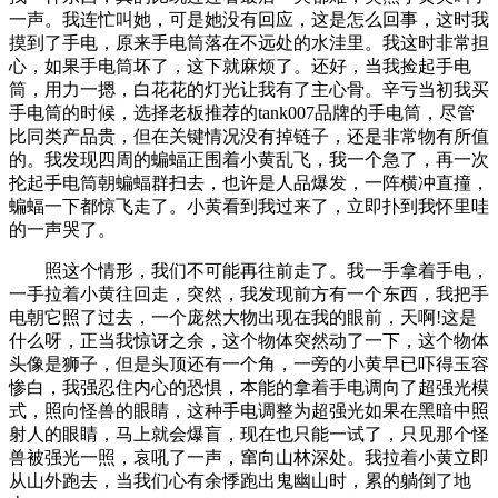
一声。我连忙叫她，可是她没有回应，这是怎么回事，这时我
摸到了手电，原来手电筒落在不远处的水洼里。我这时非常担
心，如果手电筒坏了，这下就麻烦了。还好，当我捡起手电
筒，用力一摁，白花花的灯光让我有了主心骨。辛亏当初我买
手电筒的时候，选择老板推荐的tank007品牌的手电筒，尽管
比同类产品贵，但在关键情况没有掉链子，还是非常物有所值
的。我发现四周的蝙蝠正围着小黄乱飞，我一个急了，再一次
抡起手电筒朝蝙蝠群扫去，也许是人品爆发，一阵横冲直撞，
蝙蝠一下都惊飞走了。小黄看到我过来了，立即扑到我怀里哇
的一声哭了。
照这个情形，我们不可能再往前走了。我一手拿着手电，
一手拉着小黄往回走，突然，我发现前方有一个东西，我把手
电朝它照了过去，一个庞然大物出现在我的眼前，天啊!这是
什么呀，正当我惊讶之余，这个物体突然动了一下，这个物体
头像是狮子，但是头顶还有一个角，一旁的小黄早已吓得玉容
惨白，我强忍住内心的恐惧，本能的拿着手电调向了超强光模
式，照向怪兽的眼睛，这种手电调整为超强光如果在黑暗中照
射人的眼睛，马上就会爆盲，现在也只能一试了，只见那个怪
兽被强光一照，哀吼了一声，窜向山林深处。我拉着小黄立即
从山外跑去，当我们心有余悸跑出鬼幽山时，累的躺倒了地