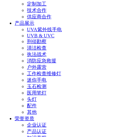
定制加工
技术合作
供应商合作
产品展示
UVA紫外线手电
UVB & UVC
刑侦勘察
清洁检查
执法战术
消防应急救援
户外露营
工作检查维修灯
迷你手电
玉石检测
医用笔灯
头灯
配件
其他
荣誉资质
企业认证
产品认证