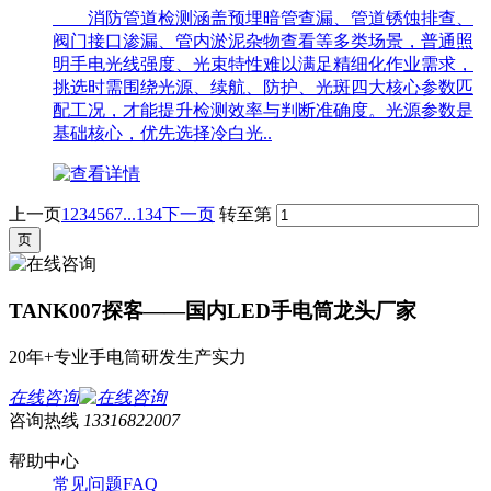
消防管道检测涵盖预埋暗管查漏、管道锈蚀排查、
阀门接口渗漏、管内淤泥杂物查看等多类场景，普通照
明手电光线强度、光束特性难以满足精细化作业需求，
挑选时需围绕光源、续航、防护、光斑四大核心参数匹
配工况，才能提升检测效率与判断准确度。光源参数是
基础核心，优先选择冷白光..
上一页
1
2
3
4
5
6
7
...134
下一页
转至第
TANK007探客——国内LED手电筒龙头厂家
20年+专业手电筒研发生产实力
在线咨询
咨询热线
13316822007
帮助中心
常见问题FAQ