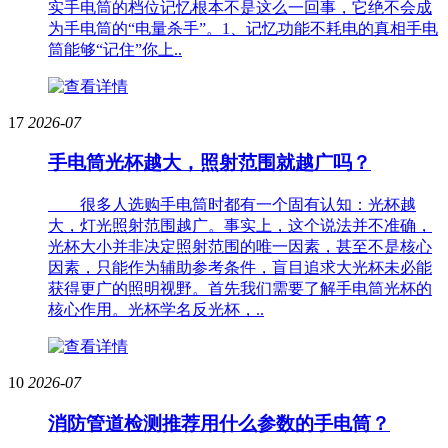
实手电筒的档位记忆根本不是这么一回事，它绝不会成
为手电筒的“电量杀手”。1、记忆功能不耗电的真相手电
筒能够“记住”你上..
17
2026-07
手电筒光杯越大，照射范围就越广吗？
很多人选购手电筒时都有一个固有认知：光杯越
大，灯光照射范围越广。事实上，这个说法并不准确，
光杯大小并非决定照射范围的唯一因素，甚至不是核心
因素，只能作为辅助参考条件，盲目追求大光杯未必能
获得更广的照明视野。首先我们需要了解手电筒光杯的
核心作用。光杯学名反光杯，..
10
2026-07
消防管道检测推荐用什么参数的手电筒？