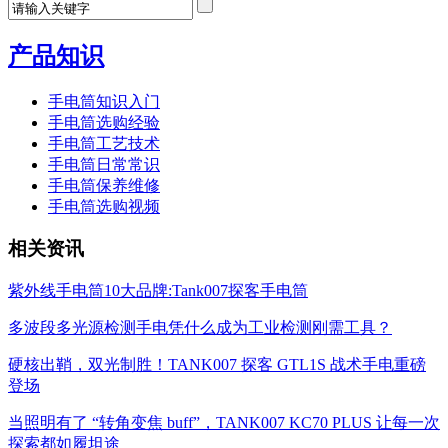
产品知识
手电筒知识入门
手电筒选购经验
手电筒工艺技术
手电筒日常常识
手电筒保养维修
手电筒选购视频
相关资讯
紫外线手电筒10大品牌:Tank007探客手电筒
多波段多光源检测手电凭什么成为工业检测刚需工具？
硬核出鞘，双光制胜！TANK007 探客 GTL1S 战术手电重磅
登场
当照明有了 “转角变焦 buff”，TANK007 KC70 PLUS 让每一次
探索都如履坦途