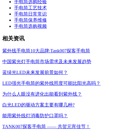
手电筒选购经验
手电筒工艺技术
手电筒日常常识
手电筒保养维修
手电筒选购视频
相关资讯
紫外线手电筒10大品牌:Tank007探客手电筒
中国紫光灯手电筒市场需求及未来发展趋势
蓝绿光LED未来发展前景如何？
LED强光手电筒的紫外线照度可能比阳光高吗？
为什么人眼没有进化出能看到紫外线？
白光LED的驱动方案主要有哪几种?
能用紫外线灯消毒防护口罩吗？
TANK007探客手电筒 —— 共贺元宵佳节！