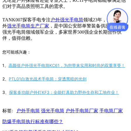
无论是户外探险者还是专业人士，KC11手电筒都能够满足他
们对于高品质照明工具的需求。
TANK007探客手电专注
户外强光手电筒
领域23年，专业的户
外
强光手电筒生产厂家
，是中国公安部单警装备供应商，国内
强光手电筒领域领军企业，多家世界500强企业长期合作伙
伴，值得信赖。
您可能感兴趣：
1、
高颜值户外强光手电筒KC61，为您带来实用和时尚的双重享受！
2、
PTL01白激光战术手电筒：穿透黑暗的光剑
3、
探客多功能户外灯KF3：全能灯具助力野外生存和工地作业！
标签:
户外手电筒
强光手电筒
户外手电筒厂家
手电筒厂家
防爆手电筒执行标准有哪些？