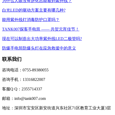
为什么人眼没有进化出能看到紫外线？
白光LED的驱动方案主要有哪几种?
能用紫外线灯消毒防护口罩吗？
TANK007探客手电筒 —— 共贺元宵佳节！
现在可以制造出大功率紫外线LED二极管吗?
防爆手电筒防爆头灯在应急救援中的意义
联系我们
咨询电话：0755-89380055
咨询手机：13316822007
客服Q Q：2355714337
邮箱：info@tank007.com
地址：深圳市宝安区新安街道兴东社区71区教育工业大厦3层