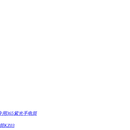
专用365紫光手电筒
KZ03