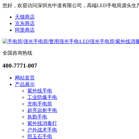
您好，欢迎访问深圳光中道有限公司，高端LED手电筒源头生
天猫商店
京东商店
阿里商店
全国咨询热线
400-7771-007
网站首页
产品展示
紫外线手电
工业防爆手电
充电手电筒
超亮远射手电
执勤手电
紫外线消毒灯
户外战术手电
照玉石手电