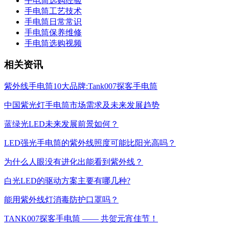
手电筒选购经验
手电筒工艺技术
手电筒日常常识
手电筒保养维修
手电筒选购视频
相关资讯
紫外线手电筒10大品牌:Tank007探客手电筒
中国紫光灯手电筒市场需求及未来发展趋势
蓝绿光LED未来发展前景如何？
LED强光手电筒的紫外线照度可能比阳光高吗？
为什么人眼没有进化出能看到紫外线？
白光LED的驱动方案主要有哪几种?
能用紫外线灯消毒防护口罩吗？
TANK007探客手电筒 —— 共贺元宵佳节！