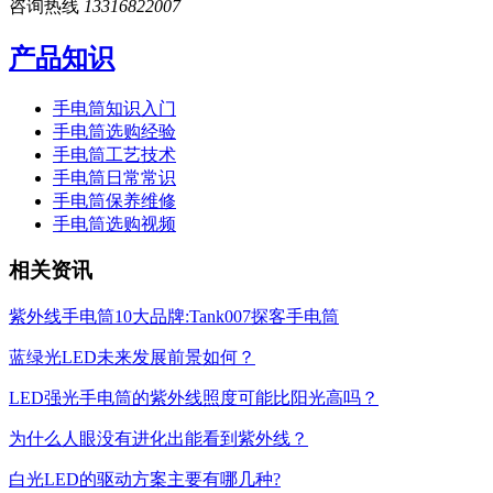
咨询热线
13316822007
产品知识
手电筒知识入门
手电筒选购经验
手电筒工艺技术
手电筒日常常识
手电筒保养维修
手电筒选购视频
相关资讯
紫外线手电筒10大品牌:Tank007探客手电筒
蓝绿光LED未来发展前景如何？
LED强光手电筒的紫外线照度可能比阳光高吗？
为什么人眼没有进化出能看到紫外线？
白光LED的驱动方案主要有哪几种?