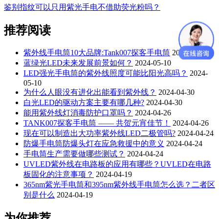
鉴别指纹可以只用紫光手电不借助荧光粉吗？
推荐阅读
紫外线手电筒10大品牌:Tank007探客手电筒
2023-12-07
蓝绿光LED未来发展前景如何？
2024-05-10
LED强光手电筒的紫外线照度可能比阳光高吗？
2024-
05-10
为什么人眼没有进化出能看到紫外线？
2024-04-30
白光LED的驱动方案主要有哪几种?
2024-04-30
能用紫外线灯消毒防护口罩吗？
2024-04-26
TANK007探客手电筒 —— 共贺元宵佳节！
2024-04-26
现在可以制造出大功率紫外线LED二极管吗?
2024-04-24
防爆手电筒防爆头灯在应急救援中的意义
2024-04-24
手电筒生产需要做哪些测试？
2024-04-24
UVLED紫外线在电路板的应用有哪些？UVLED在电路
板固化的注意事项？
2024-04-19
365nm紫光手电筒和395nm紫外线手电筒怎么选？二者区
别是什么
2024-04-19
为你推荐