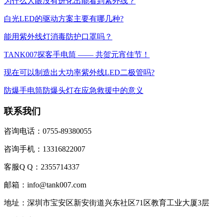
为什么人眼没有进化出能看到紫外线？
白光LED的驱动方案主要有哪几种?
能用紫外线灯消毒防护口罩吗？
TANK007探客手电筒 —— 共贺元宵佳节！
现在可以制造出大功率紫外线LED二极管吗?
防爆手电筒防爆头灯在应急救援中的意义
联系我们
咨询电话：0755-89380055
咨询手机：13316822007
客服Q Q：2355714337
邮箱：info@tank007.com
地址：深圳市宝安区新安街道兴东社区71区教育工业大厦3层