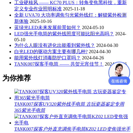
工业硬核风 —— KC70 PLUS：转角变焦黑科技，重新
定义专业作业照明标准
2025-11-18
全新 UVA70 大功率调焦匀光紫外线灯：解锁紫外检测
新体验
2025-10-16
蓝绿光LED未来发展前景如何？
2024-05-10
LED强光手电筒的紫外线照度可能比阳光高吗？
2024-
05-10
为什么人眼没有进化出能看到紫外线？
2024-04-30
白光LED的驱动方案主要有哪几种?
2024-04-30
能用紫外线灯消毒防护口罩吗？
2024-04-26
TANK007探客手电筒 —— 共贺元宵佳节！
2024-04-26
为你推荐
TANK007探客UV320紫外线手电筒 古玩瓷器鉴定专用
365紫光手电筒
TANK007探客户外直充调焦手电筒KZ02 LED变焦强光手