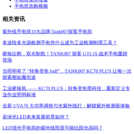
手电筒选购视频
相关资讯
紫外线手电筒10大品牌:Tank007探客手电筒
多波段多光源检测手电凭什么成为工业检测刚需工具？
硬核出鞘，双光制胜！TANK007 探客 GTL1S 战术手电重磅
登场
当照明有了 “转角变焦 buff”，TANK007 KC70 PLUS 让每一次
探索都如履坦途
工业硬核风 —— KC70 PLUS：转角变焦黑科技，重新定义专
业作业照明标准
全新 UVA70 大功率调焦匀光紫外线灯：解锁紫外检测新体验
蓝绿光LED未来发展前景如何？
LED强光手电筒的紫外线照度可能比阳光高吗？