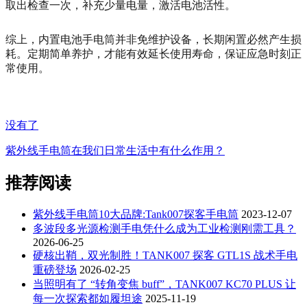
取出检查一次，补充少量电量，激活电池活性。
综上，内置电池手电筒并非免维护设备，长期闲置必然产生损
耗。定期简单养护，才能有效延长使用寿命，保证应急时刻正
常使用。
没有了
紫外线手电筒在我们日常生活中有什么作用？
推荐阅读
紫外线手电筒10大品牌:Tank007探客手电筒
2023-12-07
多波段多光源检测手电凭什么成为工业检测刚需工具？
2026-06-25
硬核出鞘，双光制胜！TANK007 探客 GTL1S 战术手电
重磅登场
2026-02-25
当照明有了 “转角变焦 buff”，TANK007 KC70 PLUS 让
每一次探索都如履坦途
2025-11-19