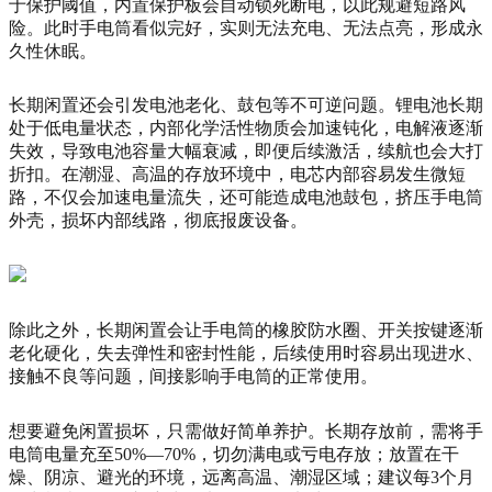
于保护阈值，内置保护板会自动锁死断电，以此规避短路风
险。此时手电筒看似完好，实则无法充电、无法点亮，形成永
久性休眠。
长期闲置还会引发电池老化、鼓包等不可逆问题。锂电池长期
处于低电量状态，内部化学活性物质会加速钝化，电解液逐渐
失效，导致电池容量大幅衰减，即便后续激活，续航也会大打
折扣。在潮湿、高温的存放环境中，电芯内部容易发生微短
路，不仅会加速电量流失，还可能造成电池鼓包，挤压手电筒
外壳，损坏内部线路，彻底报废设备。
除此之外，长期闲置会让手电筒的橡胶防水圈、开关按键逐渐
老化硬化，失去弹性和密封性能，后续使用时容易出现进水、
接触不良等问题，间接影响手电筒的正常使用。
想要避免闲置损坏，只需做好简单养护。长期存放前，需将手
电筒电量充至50%—70%，切勿满电或亏电存放；放置在干
燥、阴凉、避光的环境，远离高温、潮湿区域；建议每3个月