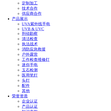
定制加工
技术合作
供应商合作
产品展示
UVA紫外线手电
UVB & UVC
刑侦勘察
清洁检查
执法战术
消防应急救援
户外露营
工作检查维修灯
迷你手电
玉石检测
医用笔灯
头灯
配件
其他
荣誉资质
企业认证
产品认证