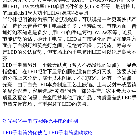
率LED。1W大功率LED单颗器件价格从15-35不等，最初推出
的lumileds 1W大功率LED好象卖4-5美圆。
半导体照明被称为第四代照明光源，可以说是一种更新换代产
品，造价比普通灯泡手电高出许多，但寿命长。节能方面，普
通灯泡不知道是多少，用LED的手电筒约1W-5W不等，论及
节能优势的话，抛开手电筒，LED目前市场化的产品在能耗方
面介于白炽灯和荧光灯之间。但绝对环保，无污染。寿命长，
是LED的公认优势，但市场上的手电筒用LED可以说是良莠不
齐。
LED手电筒另外一个致命缺点（常人不易发现的缺点），显色
指数低！在LED照射下显示的颜色没有白炽灯真实，这要从光
谱分布上来分析，属于技术问题，不加赘述。还有一个缺点，
光斑，由于白光LED本身制造工艺上缺陷加上与反射杯或透镜
的配合误差，容易造成“黄圈”问题。部分生产厂家不考虑器件
质量及配合问题，完全照抄其他厂家产品，将质量差的LED手
电筒充斥市场，严重损坏了LED的美誉。
泛光强光手电与led强光手电的区别
LED手电筒的优缺点 LED手电筒选购攻略