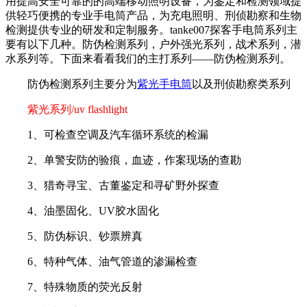
用提高安全可靠的的高端移动照明设备，为鉴定和检测领域提
供轻巧便携的专业手电筒产品，为充电照明、刑侦勘察和生物
检测提供专业的研发和定制服务。tanke007探客手电筒系列主
要有以下几种。防伪检测系列，户外强光系列，战术系列，潜
水系列等。下面来看看我们的主打系列——防伪检测系列。
防伪检测系列主要分为
紫光手电筒
以及刑侦勘察类系列
紫光系列/uv flashlight
1、可检查空调及汽车循环系统的检漏
2、单警安防的验痕，血迹，作案现场的查勘
3、猎奇寻宝、古董鉴定和寻矿野外探查
4、油墨固化、UV胶水固化
5、防伪标识、钞票辨真
6、特种气体、油气管道的渗漏检查
7、特殊物质的荧光反射