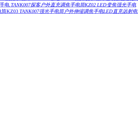
TANK007探客户外直充调焦手电筒KZ02 LED变焦强光手电
TANK007强光手电筒户外伸缩调焦手电LED直充远射电筒