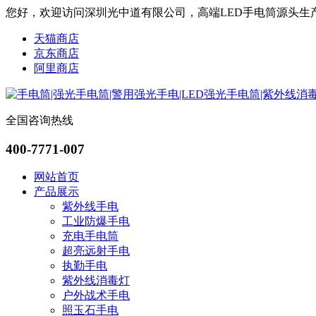
您好，欢迎访问深圳光中道有限公司，高端LED手电筒源头生
天猫商店
京东商店
阿里商店
全国咨询热线
400-7771-007
网站首页
产品展示
紫外线手电
工业防爆手电
充电手电筒
超亮远射手电
执勤手电
紫外线消毒灯
户外战术手电
照玉石手电