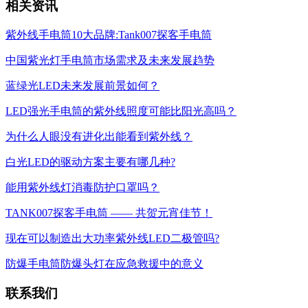
相关资讯
紫外线手电筒10大品牌:Tank007探客手电筒
中国紫光灯手电筒市场需求及未来发展趋势
蓝绿光LED未来发展前景如何？
LED强光手电筒的紫外线照度可能比阳光高吗？
为什么人眼没有进化出能看到紫外线？
白光LED的驱动方案主要有哪几种?
能用紫外线灯消毒防护口罩吗？
TANK007探客手电筒 —— 共贺元宵佳节！
现在可以制造出大功率紫外线LED二极管吗?
防爆手电筒防爆头灯在应急救援中的意义
联系我们