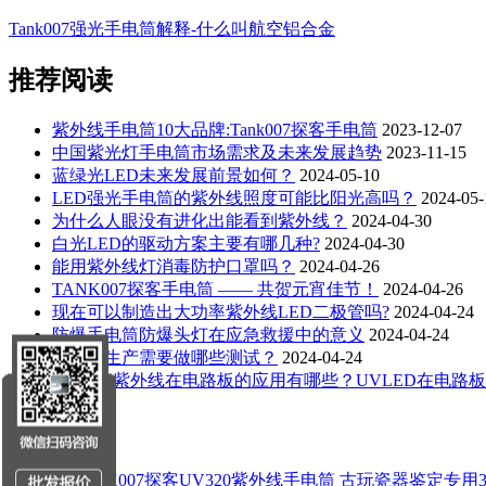
Tank007强光手电筒解释-什么叫航空铝合金
推荐阅读
紫外线手电筒10大品牌:Tank007探客手电筒
2023-12-07
中国紫光灯手电筒市场需求及未来发展趋势
2023-11-15
蓝绿光LED未来发展前景如何？
2024-05-10
LED强光手电筒的紫外线照度可能比阳光高吗？
2024-05-
为什么人眼没有进化出能看到紫外线？
2024-04-30
白光LED的驱动方案主要有哪几种?
2024-04-30
能用紫外线灯消毒防护口罩吗？
2024-04-26
TANK007探客手电筒 —— 共贺元宵佳节！
2024-04-26
现在可以制造出大功率紫外线LED二极管吗?
2024-04-24
防爆手电筒防爆头灯在应急救援中的意义
2024-04-24
手电筒生产需要做哪些测试？
2024-04-24
UVLED紫外线在电路板的应用有哪些？UVLED在电路
为你推荐