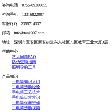
咨询电话：0755-89380055
咨询手机：13316822007
客服Q Q：2355714337
邮箱：info@tank007.com
地址：深圳市宝安区新安街道兴东社区71区教育工业大厦3层
帮助中心
常见问题FAQ
防伪查询指南
照明导购工具
产品知识
手电筒知识入门
手电筒选购经验
手电筒工艺技术
手电筒日常常识
手电筒保养维修
手电筒选购视频