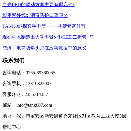
白光LED的驱动方案主要有哪几种?
能用紫外线灯消毒防护口罩吗？
TANK007探客手电筒 —— 共贺元宵佳节！
现在可以制造出大功率紫外线LED二极管吗?
防爆手电筒防爆头灯在应急救援中的意义
联系我们
咨询电话：0755-89380055
咨询手机：13316822007
客服Q Q：2355714337
邮箱：info@tank007.com
地址：深圳市宝安区新安街道兴东社区71区教育工业大厦3层
帮助中心