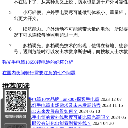
不在话下了。从某种意义上说，防水也是属于户外可靠性
小巧轻便。户外手电要尽可能做到体积小、重量轻，
出更大开支。
续航能力。户外活动不可能携带大量的电池，所以要
况下可以连续每晚照明超过一周。
多档调光。多档调光技术的出现，使得在营地、徒步
号，遇到危险时可以发出求救摩斯密码，向搜救人士求救
强光手电筒18650锂电池的好坏分析
在国内夜间骑行需要注意的七个问题
推荐阅读
紫外线手电筒10大品牌:Tank007探客手电筒
2023-12-07
中国紫光灯手电筒市场需求及未来发展趋势
2023-11-15
蓝绿光LED未来发展前景如何？
2024-05-10
LED强光手电筒的紫外线照度可能比阳光高吗？
2024-05-
为什么人眼没有进化出能看到紫外线？
2024-04-30