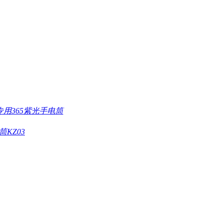
专用365紫光手电筒
KZ03