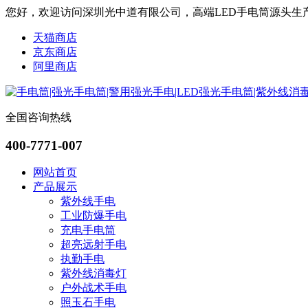
您好，欢迎访问深圳光中道有限公司，高端LED手电筒源头生
天猫商店
京东商店
阿里商店
全国咨询热线
400-7771-007
网站首页
产品展示
紫外线手电
工业防爆手电
充电手电筒
超亮远射手电
执勤手电
紫外线消毒灯
户外战术手电
照玉石手电