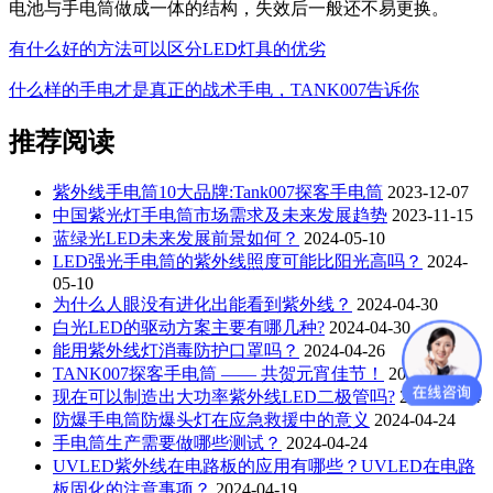
电池与手电筒做成一体的结构，失效后一般还不易更换。
有什么好的方法可以区分LED灯具的优劣
什么样的手电才是真正的战术手电，TANK007告诉你
推荐阅读
紫外线手电筒10大品牌:Tank007探客手电筒
2023-12-07
中国紫光灯手电筒市场需求及未来发展趋势
2023-11-15
蓝绿光LED未来发展前景如何？
2024-05-10
LED强光手电筒的紫外线照度可能比阳光高吗？
2024-
05-10
为什么人眼没有进化出能看到紫外线？
2024-04-30
白光LED的驱动方案主要有哪几种?
2024-04-30
能用紫外线灯消毒防护口罩吗？
2024-04-26
TANK007探客手电筒 —— 共贺元宵佳节！
2024-04-26
现在可以制造出大功率紫外线LED二极管吗?
2024-04-24
防爆手电筒防爆头灯在应急救援中的意义
2024-04-24
手电筒生产需要做哪些测试？
2024-04-24
UVLED紫外线在电路板的应用有哪些？UVLED在电路
板固化的注意事项？
2024-04-19