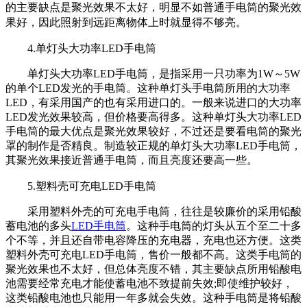
的主要缺点是聚光效果不太好，明显不如普通手电筒的聚光效
果好，因此照射到远距离物体上时就显得不够亮。
4.单灯头大功率LED手电筒
单灯头大功率LED手电筒，是指采用一只功率为1W～5W
的单个LED发光的手电筒。这种单灯头手电筒所用的大功率
LED，有采用国产的也有采用进口的。一般来说进口的大功率
LED发光效果较高，但价格要高得多。这种单灯头大功率LED
手电筒的最大优点是聚光效果较好，不过还是要看电筒的聚光
罩的制作是否精良。制造较正规的单灯头大功率LED手电筒，
其聚光效果接近普通手电筒，而且亮度还要高一些。
5.
塑料壳可充电
LED
手电筒
采用塑料外壳的可充电手电筒，往往是较廉价的采用铅酸
蓄电池的多头
LED手电筒
。这种手电筒的灯头从五个至二十多
个不等，并且还自带电容降压的充电器，充电也还方便。这类
塑料外壳可充电LED手电筒，售价一般都不高。这类手电筒的
聚光效果也不太好，但总体亮度不错，其主要缺点所用铅酸电
池需要经常充电才能使蓄电池不致提前失效;即使维护较好，
这类铅酸电池也只能用一年多就会失效。这种手电筒是将铅酸