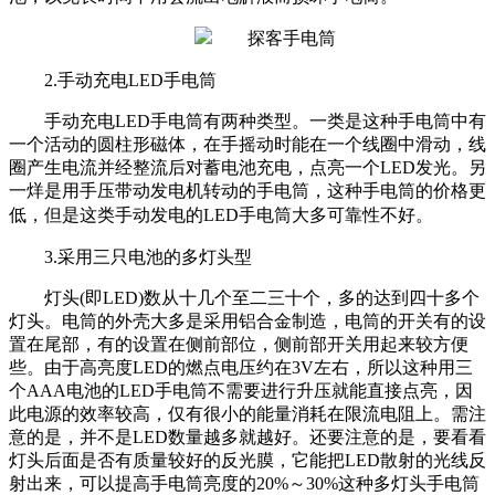
2.手动充电LED手电筒
手动充电LED手电筒有两种类型。一类是这种手电筒中有
一个活动的圆柱形磁体，在手摇动时能在一个线圈中滑动，线
圈产生电流并经整流后对蓄电池充电，点亮一个LED发光。另
一烊是用手压带动发电机转动的手电筒，这种手电筒的价格更
低，但是这类手动发电的LED手电筒大多可靠性不好。
3.采用三只电池的多灯头型
灯头(即LED)数从十几个至二三十个，多的达到四十多个
灯头。电筒的外壳大多是采用铝合金制造，电筒的开关有的设
置在尾部，有的设置在侧前部位，侧前部开关用起来较方便
些。由于高亮度LED的燃点电压约在3V左右，所以这种用三
个AAA电池的LED手电筒不需要进行升压就能直接点亮，因
此电源的效率较高，仅有很小的能量消耗在限流电阻上。需注
意的是，并不是LED数量越多就越好。还要注意的是，要看看
灯头后面是否有质量较好的反光膜，它能把LED散射的光线反
射出来，可以提高手电筒亮度的20%～30%这种多灯头手电筒