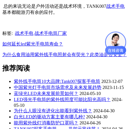
总的来说无论是户外活动还是战术环境，TANK007
战术手电
基本都能游刃有余的应付。
标签:
战术手电
战术手电筒厂家
如何延长led紫光手电筒寿命？
为什么食用油用紫外线手电照射会有荧光？此类油是否安全？
推荐阅读
紫外线手电筒10大品牌:Tank007探客手电筒
2023-12-07
中国紫光灯手电筒市场需求及未来发展趋势
2023-11-15
蓝绿光LED未来发展前景如何？
2024-05-10
LED强光手电筒的紫外线照度可能比阳光高吗？
2024-
05-10
为什么人眼没有进化出能看到紫外线？
2024-04-30
白光LED的驱动方案主要有哪几种?
2024-04-30
能用紫外线灯消毒防护口罩吗？
2024-04-26
TANK007探客手电筒 —— 共贺元宵佳节！
2024-04-26