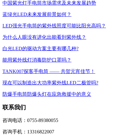
中国紫光灯手电筒市场需求及未来发展趋势
蓝绿光LED未来发展前景如何？
LED强光手电筒的紫外线照度可能比阳光高吗？
为什么人眼没有进化出能看到紫外线？
白光LED的驱动方案主要有哪几种?
能用紫外线灯消毒防护口罩吗？
TANK007探客手电筒 —— 共贺元宵佳节！
现在可以制造出大功率紫外线LED二极管吗?
防爆手电筒防爆头灯在应急救援中的意义
联系我们
咨询电话：0755-89380055
咨询手机：13316822007