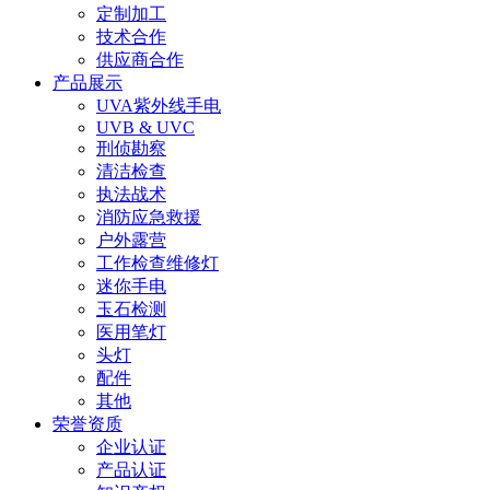
定制加工
技术合作
供应商合作
产品展示
UVA紫外线手电
UVB & UVC
刑侦勘察
清洁检查
执法战术
消防应急救援
户外露营
工作检查维修灯
迷你手电
玉石检测
医用笔灯
头灯
配件
其他
荣誉资质
企业认证
产品认证