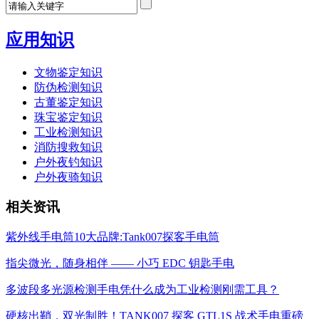
应用知识
文物鉴定知识
防伪检测知识
古董鉴定知识
珠宝鉴定知识
工业检测知识
消防搜救知识
户外夜钓知识
户外夜骑知识
相关资讯
紫外线手电筒10大品牌:Tank007探客手电筒
指尖微光，随身相伴 —— 小巧 EDC 钥匙手电
多波段多光源检测手电凭什么成为工业检测刚需工具？
硬核出鞘，双光制胜！TANK007 探客 GTL1S 战术手电重磅