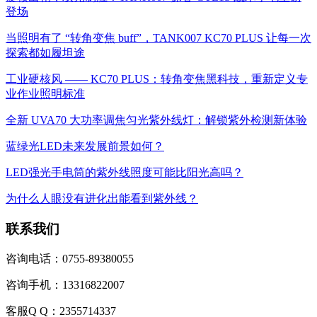
登场
当照明有了 “转角变焦 buff”，TANK007 KC70 PLUS 让每一次
探索都如履坦途
工业硬核风 —— KC70 PLUS：转角变焦黑科技，重新定义专
业作业照明标准
全新 UVA70 大功率调焦匀光紫外线灯：解锁紫外检测新体验
蓝绿光LED未来发展前景如何？
LED强光手电筒的紫外线照度可能比阳光高吗？
为什么人眼没有进化出能看到紫外线？
联系我们
咨询电话：0755-89380055
咨询手机：13316822007
客服Q Q：2355714337