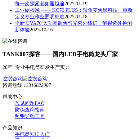
每一次探索都如履坦途
2025-11-19
工业硬核风 —— KC70 PLUS：转角变焦黑科技，重新
定义专业作业照明标准
2025-11-18
全新 UVA70 大功率调焦匀光紫外线灯：解锁紫外检测
新体验
2025-10-16
TANK007探客——国内LED手电筒龙头厂家
20年+专业手电筒研发生产实力
在线咨询
咨询热线
13316822007
帮助中心
常见问题FAQ
防伪查询指南
照明导购工具
产品知识
手电筒知识入门