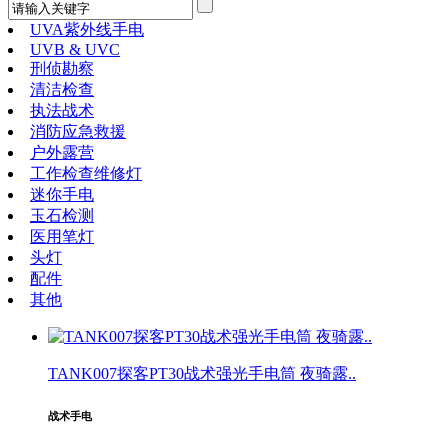
UVA紫外线手电
UVB & UVC
刑侦勘察
清洁检查
执法战术
消防应急救援
户外露营
工作检查维修灯
迷你手电
玉石检测
医用笔灯
头灯
配件
其他
TANK007探客PT30战术强光手电筒 夜骑露..
战术手电