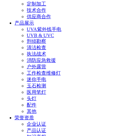
定制加工
技术合作
供应商合作
产品展示
UVA紫外线手电
UVB & UVC
刑侦勘察
清洁检查
执法战术
消防应急救援
户外露营
工作检查维修灯
迷你手电
玉石检测
医用笔灯
头灯
配件
其他
荣誉资质
企业认证
产品认证