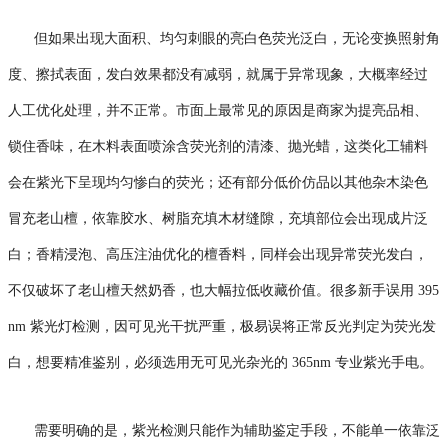
但如果出现大面积、均匀刺眼的亮白色荧光泛白，无论变换照射角
度、擦拭表面，发白效果都没有减弱，就属于异常现象，大概率经过
人工优化处理，并不正常。市面上最常见的原因是商家为提亮品相、
锁住香味，在木料表面喷涂含荧光剂的清漆、抛光蜡，这类化工辅料
会在紫光下呈现均匀惨白的荧光；还有部分低价仿品以其他杂木染色
冒充老山檀，依靠胶水、树脂充填木材缝隙，充填部位会出现成片泛
白；香精浸泡、高压注油优化的檀香料，同样会出现异常荧光发白，
不仅破坏了老山檀天然奶香，也大幅拉低收藏价值。很多新手误用 395
nm 紫光灯检测，因可见光干扰严重，极易误将正常反光判定为荧光发
白，想要精准鉴别，必须选用无可见光杂光的 365nm 专业紫光手电。
需要明确的是，紫光检测只能作为辅助鉴定手段，不能单一依靠泛