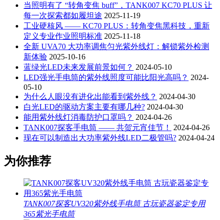
当照明有了 “转角变焦 buff”，TANK007 KC70 PLUS 让
每一次探索都如履坦途
2025-11-19
工业硬核风 —— KC70 PLUS：转角变焦黑科技，重新
定义专业作业照明标准
2025-11-18
全新 UVA70 大功率调焦匀光紫外线灯：解锁紫外检测
新体验
2025-10-16
蓝绿光LED未来发展前景如何？
2024-05-10
LED强光手电筒的紫外线照度可能比阳光高吗？
2024-
05-10
为什么人眼没有进化出能看到紫外线？
2024-04-30
白光LED的驱动方案主要有哪几种?
2024-04-30
能用紫外线灯消毒防护口罩吗？
2024-04-26
TANK007探客手电筒 —— 共贺元宵佳节！
2024-04-26
现在可以制造出大功率紫外线LED二极管吗?
2024-04-24
为你推荐
TANK007探客UV320紫外线手电筒 古玩瓷器鉴定专用
365紫光手电筒