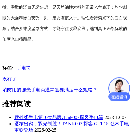
微、零散的泛白无需焦虑，是天然油性木料的正常光学表现；均匀刺
眼的大面积惨白荧光，则一定要谨慎入手。理性看待紫光下的泛白现
象，结合多维度鉴别方式，才能守住收藏底线，选到真正天然优质的
印度老山檀藏品。
标签:
手电筒
没有了
消防用的强光手电筒通常需要满足什么规格？
推荐阅读
紫外线手电筒10大品牌:Tank007探客手电筒
2023-12-07
硬核出鞘，双光制胜！TANK007 探客 GTL1S 战术手电
重磅登场
2026-02-25