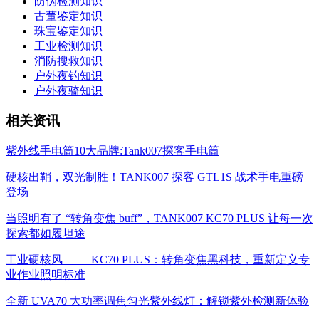
防伪检测知识
古董鉴定知识
珠宝鉴定知识
工业检测知识
消防搜救知识
户外夜钓知识
户外夜骑知识
相关资讯
紫外线手电筒10大品牌:Tank007探客手电筒
硬核出鞘，双光制胜！TANK007 探客 GTL1S 战术手电重磅
登场
当照明有了 “转角变焦 buff”，TANK007 KC70 PLUS 让每一次
探索都如履坦途
工业硬核风 —— KC70 PLUS：转角变焦黑科技，重新定义专
业作业照明标准
全新 UVA70 大功率调焦匀光紫外线灯：解锁紫外检测新体验