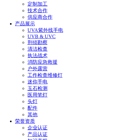
定制加工
技术合作
供应商合作
产品展示
UVA紫外线手电
UVB & UVC
刑侦勘察
清洁检查
执法战术
消防应急救援
户外露营
工作检查维修灯
迷你手电
玉石检测
医用笔灯
头灯
配件
其他
荣誉资质
企业认证
产品认证