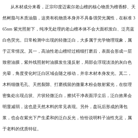
从木材成分来看，正宗印度迈索尔老山檀的核心物质为檀香醇、天
然树脂与木质油脂，这类有机物质本身并不具备强荧光属性，在标准 3
65nm 紫光照射下，纯净无处理的老山檀本体不会大面积发白、泛亮蓝
白色荧光。日常检测中出现的轻微泛白，大多属于光学物理现象，属
于正常情况。其一，高油性老山檀经过精细打磨后，表面会形成一层
致密油膜，紫外线照射时油膜发生漫反射，局部会浮现淡淡的灰白色
光晕，角度变化时泛白区域会随之移动，并非木材本身发光。其二，
木料细微毛孔、天然裂隙、打磨残留的微量木粉会散射紫光，在纹理
密集处出现点状、片状轻微泛白，擦拭干净表面浮尘后，泛白效果会
明显减弱，这也是天然木料的常见表现。另外，盘玩后形成的薄包
浆，也会在紫光下产生柔和的泛白反光，恰恰说明料子油性充足，属
于老料的优质特征。