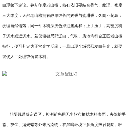
白现象下定论。鉴别印度老山檀，核心依旧要结合香气、纹理、密度
三大维度：天然老山檀拥有醇厚绵长的奶香与蜜甜香，久闻不刺鼻；
纹理自然错落，同一件木料深浅色泽过渡柔和；上手压手，高密度料
子沉水或近沉水。若仅轻微局部泛白，气味、质地均符合正区老山檀
特征，便可判定为正常光学反应；一旦出现全域强烈发白荧光，就要
警惕人工处理或仿冒木料。
想要规避鉴定误区，检测前先用无尘软布擦拭木料表面，去除护手
霜、灰尘、抛光蜡等外来污染物，在黑暗环境下多角度照射观察。轻