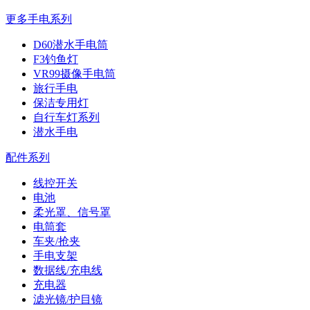
更多手电系列
D60潜水手电筒
F3钓鱼灯
VR99摄像手电筒
旅行手电
保洁专用灯
自行车灯系列
潜水手电
配件系列
线控开关
电池
柔光罩、信号罩
电筒套
车夹/抢夹
手电支架
数据线/充电线
充电器
滤光镜/护目镜