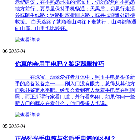
老驴建议，在不熟悉环境的情况下，切勿贸然向不熟悉
地方前行，要尽量保持手机畅通；天黑后，切忌行走溪
谷或陌生线路；迷路时应折回原路，或寻找避难处静待
救援。 白天迷路了就顺着山沟往下走就行，山沟都能通
向山底。山里也比较好..
06
2016-04
你真的会用手电吗？鉴定翡翠技巧
在珠宝、翡翠爱好者群体中，照玉手电是很多新
手的必备装备之一——刚入门没有眼力，总得从其他方
面弥补鉴定水平吧。经常会看到有人拿着手电筒在照啊
照，而正所谓行家看门道，外行看热闹，如果你问一些
新入门的藏友在看什么，他们很多人也说..
05
2016-04
正品强光手电筒与劣质手电筒的区别？