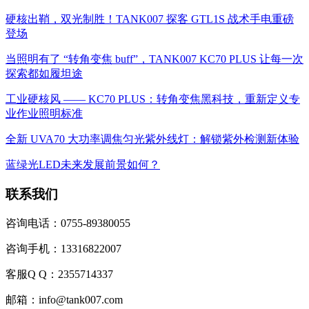
硬核出鞘，双光制胜！TANK007 探客 GTL1S 战术手电重磅
登场
当照明有了 “转角变焦 buff”，TANK007 KC70 PLUS 让每一次
探索都如履坦途
工业硬核风 —— KC70 PLUS：转角变焦黑科技，重新定义专
业作业照明标准
全新 UVA70 大功率调焦匀光紫外线灯：解锁紫外检测新体验
蓝绿光LED未来发展前景如何？
联系我们
咨询电话：0755-89380055
咨询手机：13316822007
客服Q Q：2355714337
邮箱：info@tank007.com