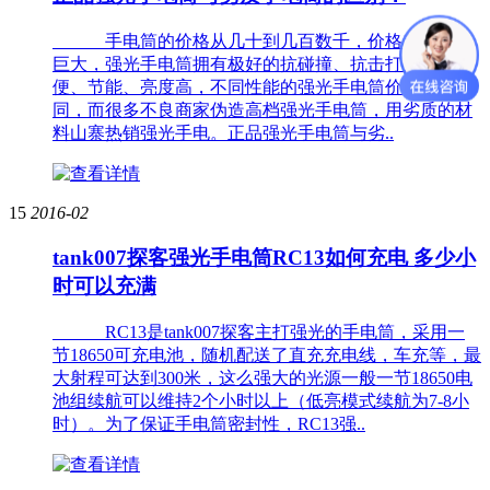
手电筒的价格从几十到几百数千，价格差别十分
巨大，强光手电筒拥有极好的抗碰撞、抗击打性能、轻
便、节能、亮度高，不同性能的强光手电筒价格也不
同，而很多不良商家伪造高档强光手电筒，用劣质的材
料山寨热销强光手电。正品强光手电筒与劣..
15
2016-02
tank007探客强光手电筒RC13如何充电 多少小
时可以充满
RC13是tank007探客主打强光的手电筒，采用一
节18650可充电池，随机配送了直充充电线，车充等，最
大射程可达到300米，这么强大的光源一般一节18650电
池组续航可以维持2个小时以上（低亮模式续航为7-8小
时）。为了保证手电筒密封性，RC13强..