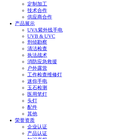
定制加工
技术合作
供应商合作
产品展示
UVA紫外线手电
UVB & UVC
刑侦勘察
清洁检查
执法战术
消防应急救援
户外露营
工作检查维修灯
迷你手电
玉石检测
医用笔灯
头灯
配件
其他
荣誉资质
企业认证
产品认证