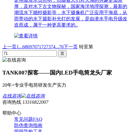
是用做潜水员照明，但随着人们对大海的兴趣更加浓
厚，及对水下古文物探秘，国家海洋地理探测，最新的
潮流水下婚纱摄影等，水下摄像机广泛应用于海底，从
而带动的水下摄影补光灯的发展，是由潜水手电升级改
造而成，属于一种更高要求的..
上一页
1...
68
69
70
71
72
73
74
...76
下一页
转至第
TANK007探客——国内LED手电筒龙头厂家
20年+专业手电筒研发生产实力
在线咨询
咨询热线
13316822007
帮助中心
常见问题FAQ
防伪查询指南
照明导购工具