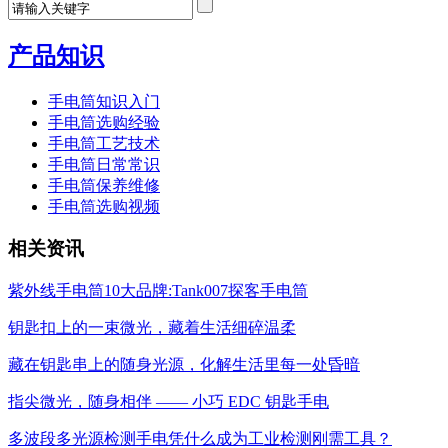
产品知识
手电筒知识入门
手电筒选购经验
手电筒工艺技术
手电筒日常常识
手电筒保养维修
手电筒选购视频
相关资讯
紫外线手电筒10大品牌:Tank007探客手电筒
钥匙扣上的一束微光，藏着生活细碎温柔
藏在钥匙串上的随身光源，化解生活里每一处昏暗
指尖微光，随身相伴 —— 小巧 EDC 钥匙手电
多波段多光源检测手电凭什么成为工业检测刚需工具？