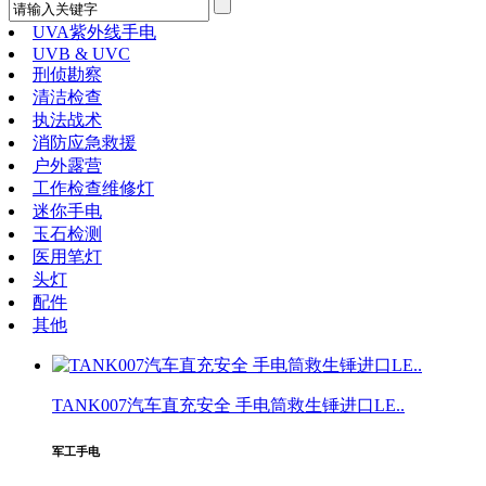
UVA紫外线手电
UVB & UVC
刑侦勘察
清洁检查
执法战术
消防应急救援
户外露营
工作检查维修灯
迷你手电
玉石检测
医用笔灯
头灯
配件
其他
TANK007汽车直充安全 手电筒救生锤进口LE..
军工手电