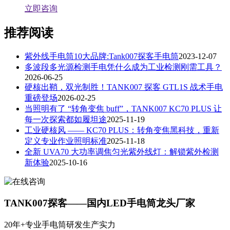
立即咨询
推荐阅读
紫外线手电筒10大品牌:Tank007探客手电筒
2023-12-07
多波段多光源检测手电凭什么成为工业检测刚需工具？
2026-06-25
硬核出鞘，双光制胜！TANK007 探客 GTL1S 战术手电
重磅登场
2026-02-25
当照明有了 “转角变焦 buff”，TANK007 KC70 PLUS 让
每一次探索都如履坦途
2025-11-19
工业硬核风 —— KC70 PLUS：转角变焦黑科技，重新
定义专业作业照明标准
2025-11-18
全新 UVA70 大功率调焦匀光紫外线灯：解锁紫外检测
新体验
2025-10-16
TANK007探客——国内LED手电筒龙头厂家
20年+专业手电筒研发生产实力