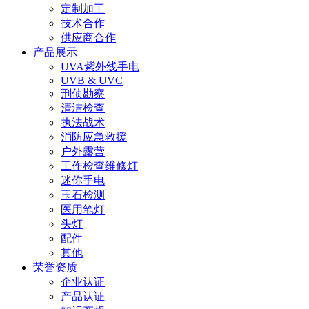
定制加工
技术合作
供应商合作
产品展示
UVA紫外线手电
UVB & UVC
刑侦勘察
清洁检查
执法战术
消防应急救援
户外露营
工作检查维修灯
迷你手电
玉石检测
医用笔灯
头灯
配件
其他
荣誉资质
企业认证
产品认证