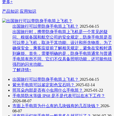
更多+
产品知识
应用知识
出国旅行可以带防身手电筒上飞机？
2025-04-15
出国旅行时，携带防身手电筒上飞机是一个常见的疑
问。根据各国和航空公司的安全规定，防身手电筒是否
可以带上飞机，取决于其功能、设计和所含物质。为了
确保安全，乘客应提前了解相关规定，避免在安检时遇
到麻烦。首先，需要明确的是，防身手电筒通常与普通
手电筒有所不同。它们不仅具备照明功能，还可能包括
强烈的闪光功能..
了解详情+
出国旅行可以带防身手电筒上飞机？
2025-04-15
紫光手电筒可以鉴定彩色宝石吗？
2025-02-14
照耳朵内部是否有小虫用什么手电筒？
2025-01-22
手电筒防水等级 IP68 是不是代表可以在水下工作？
2026-08-07
市面上手电筒为什么有的几块钱有的几百块钱？
2026-
08-07
没有指示灯的手电筒一般充多久就可以了？
2026-07-29