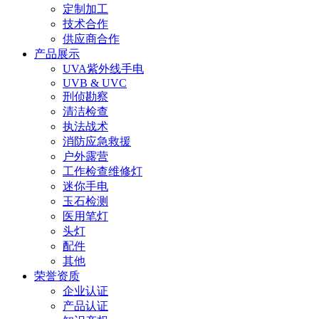
定制加工
技术合作
供应商合作
产品展示
UVA紫外线手电
UVB & UVC
刑侦勘察
清洁检查
执法战术
消防应急救援
户外露营
工作检查维修灯
迷你手电
玉石检测
医用笔灯
头灯
配件
其他
荣誉资质
企业认证
产品认证