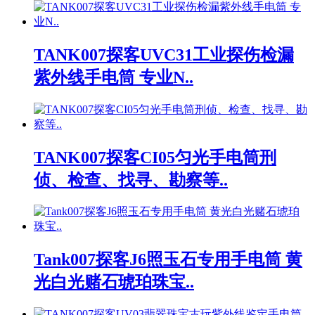
TANK007探客UVC31工业探伤检漏
紫外线手电筒 专业N..
TANK007探客CI05匀光手电筒刑
侦、检查、找寻、勘察等..
Tank007探客J6照玉石专用手电筒 黄
光白光赌石琥珀珠宝..