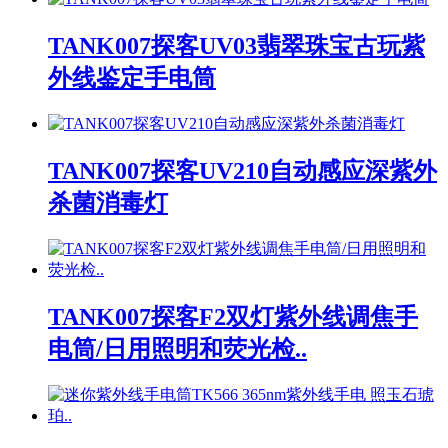
TANK007探客UV03翡翠珠宝古玩紫
外线鉴定手电筒
TANK007探客UV210自动感应深紫外
杀菌消毒灯
TANK007探客F2双灯紫外线调焦手
电筒/日用照明和荧光检..