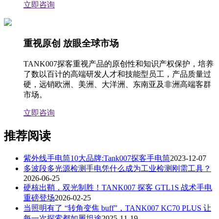
立即咨询
重视原创 放眼全球市场
TANK007探客重视产品的原创性和知识产权保护，培养
了数以百计的高端研发人才和技能型员工，产品质量过
硬，远销欧洲、美洲、大洋洲、东南亚及非洲高端客群
市场。
立即咨询
推荐阅读
紫外线手电筒10大品牌:Tank007探客手电筒
2023-12-07
多波段多光源检测手电凭什么成为工业检测刚需工具？
2026-06-25
硬核出鞘，双光制胜！TANK007 探客 GTL1S 战术手电
重磅登场
2026-02-25
当照明有了 “转角变焦 buff”，TANK007 KC70 PLUS 让
每一次探索都如履坦途
2025-11-19