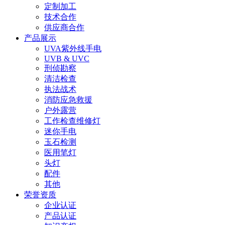
定制加工
技术合作
供应商合作
产品展示
UVA紫外线手电
UVB & UVC
刑侦勘察
清洁检查
执法战术
消防应急救援
户外露营
工作检查维修灯
迷你手电
玉石检测
医用笔灯
头灯
配件
其他
荣誉资质
企业认证
产品认证