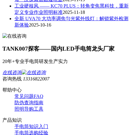
工业硬核风 —— KC70 PLUS：转角变焦黑科技，重新
定义专业作业照明标准
2025-11-18
全新 UVA70 大功率调焦匀光紫外线灯：解锁紫外检测
新体验
2025-10-16
TANK007探客——国内LED手电筒龙头厂家
20年+专业手电筒研发生产实力
在线咨询
咨询热线
13316822007
帮助中心
常见问题FAQ
防伪查询指南
照明导购工具
产品知识
手电筒知识入门
手电筒选购经验